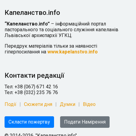
Капеланство.info
“Капеланство.info”
– інформаційний портал
пасторального та соціального служіння капеланів
Львівської архиєпархії УГКЦ.
Передрук матеріалів тільки за наявності
гіперпосилання на
www.kapelanstvo.info
Контакти редакції
Тел: +38 (067) 671 42 16
Тел: +38 (032) 235 76 76
Події
Сюжети дня
Думки
Відео
Скласти пожертву
Подати Намірення
© 2014-2026, "Капеланство.info"