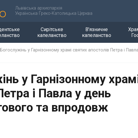
Львівська архиєпархія
Українська Греко-Католицька Церква
дентське
Сирітське
В’язничне
Хра
еланство
капеланство
капеланство
Го
Богослужінь у Гарнізонному храмі святих апостолів Петра і Пав
інь у Гарнізонному храм
Петра і Павла у день
тового та впродовж