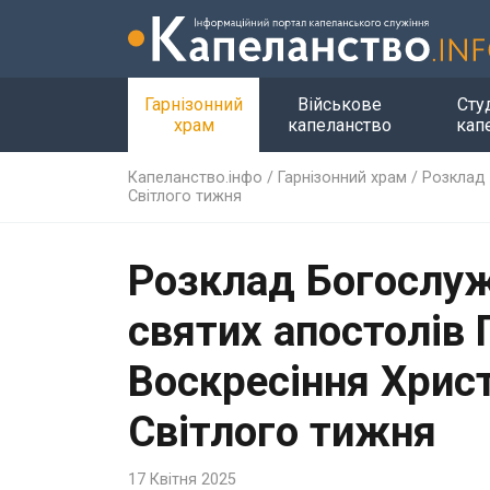
Гарнізонний
Військове
Сту
храм
капеланство
кап
Капеланство.інфо
/
Гарнізонний храм
/
Розклад 
Світлого тижня
Розклад Богослуж
святих апостолів 
Воскресіння Хрис
Світлого тижня
17 Квітня 2025