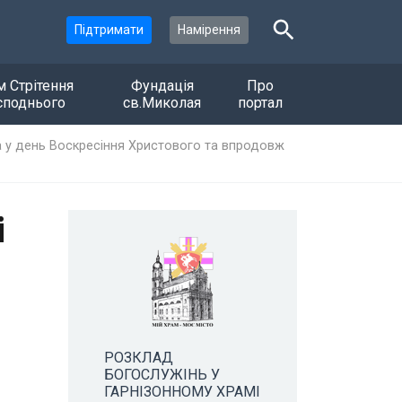
Підтримати
Намірення
м Стрітення
Фундація
Про
споднього
св.Миколая
портал
ла у день Воскресіння Христового та впродовж
і
РОЗКЛАД
БОГОСЛУЖІНЬ У
ГАРНІЗОННОМУ ХРАМІ