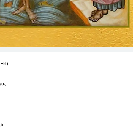
ЧНЯ)
дь;
дь