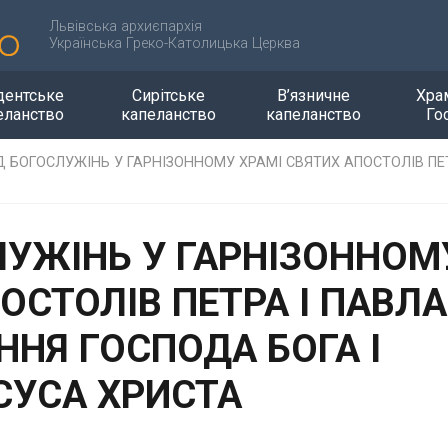
Львівська архиєпархія
Українська Греко-Католицька Церква
дентське
Сирітське
В’язничне
Хра
еланство
капеланство
капеланство
Го
 БОГОСЛУЖІНЬ У ГАРНІЗОННОМУ ХРАМІ СВЯТИХ АПОСТОЛІВ ПЕ
УЖІНЬ У ГАРНІЗОННОМ
ОСТОЛІВ ПЕТРА І ПАВЛА
ННЯ ГОСПОДА БОГА І
СУСА ХРИСТА