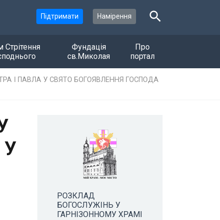
Підтримати
Намірення
м Стрітення
Фундація
Про
споднього
св.Миколая
портал
ТРА І ПАВЛА У СВЯТО БОГОЯВЛЕННЯ ГОСПОДА
У
 У
РОЗКЛАД
БОГОСЛУЖІНЬ У
ГАРНІЗОННОМУ ХРАМІ