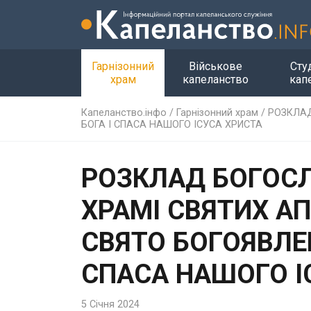
Гарнізонний
Військове
Сту
храм
капеланство
кап
Капеланство.інфо
/
Гарнізонний храм
/
РОЗКЛАД
БОГА І СПАСА НАШОГО ІСУСА ХРИСТА
РОЗКЛАД БОГОСЛ
ХРАМІ СВЯТИХ АП
СВЯТО БОГОЯВЛЕ
СПАСА НАШОГО І
5 Січня 2024