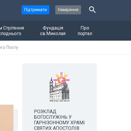
Підтримати
Намірення
м Стрітення
Фундація
Про
споднього
св.Миколая
портал
ого Посту
РОЗКЛАД
БОГОСЛУЖІНЬ У
ГАРНІЗОННОМУ ХРАМІ
СВЯТИХ АПОСТОЛІВ