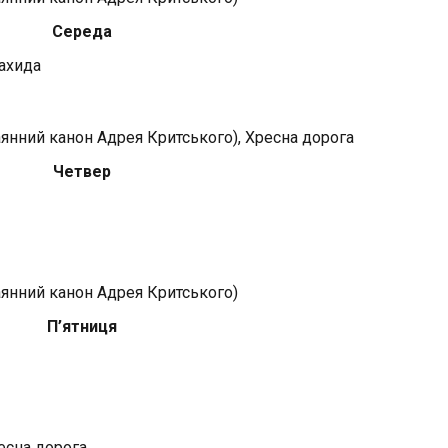
Середа
ахида
янний канон Адрея Критського), Хресна дорога
Четвер
янний канон Адрея Критського)
П’ятниця
есна дорога