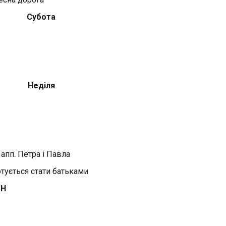
Субота
Неділя
 апп. Петра і Павла
готується стати батьками
SH