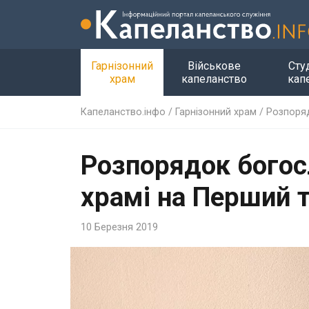
Гарнізонний
Військове
Сту
храм
капеланство
кап
Капеланство.інфо
/
Гарнізонний храм
/
Розпоряд
Розпорядок богос
храмі на Перший 
10 Березня 2019