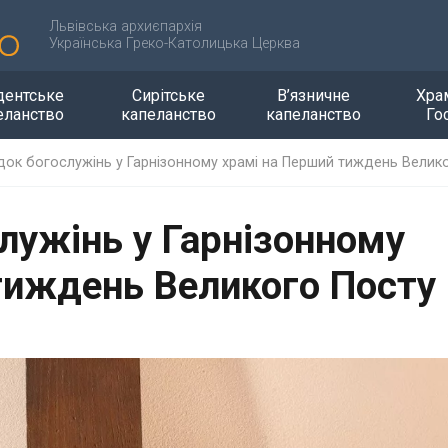
Львівська архиєпархія
Українська Греко-Католицька Церква
дентське
Сирітське
В’язничне
Хра
еланство
капеланство
капеланство
Го
ок богослужінь у Гарнізонному храмі на Перший тиждень Велик
лужінь у Гарнізонному
тиждень Великого Посту