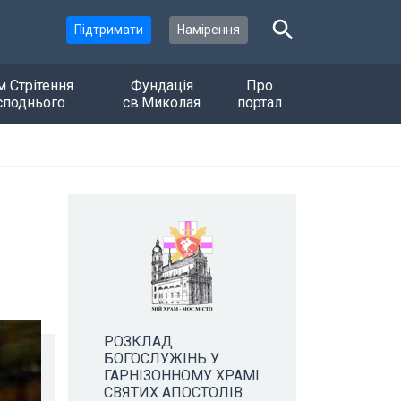
Підтримати
Намірення
м Стрітення
Фундація
Про
споднього
св.Миколая
портал
РОЗКЛАД
БОГОСЛУЖІНЬ У
ГАРНІЗОННОМУ ХРАМІ
СВЯТИХ АПОСТОЛІВ