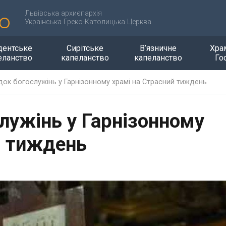
Львівська архиєпархія
Українська Греко-Католицька Церква
дентське
Сирітське
В’язничне
Хра
еланство
капеланство
капеланство
Го
ок богослужінь у Гарнізонному храмі на Страсний тиждень
лужінь у Гарнізонному
й тиждень