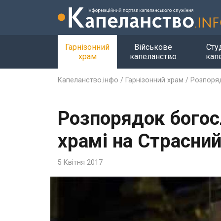
Гарнізонний
Військове
Сту
храм
капеланство
кап
Капеланство.інфо
/
Гарнізонний храм
/
Розпоряд
Розпорядок богос
храмі на Страсни
5 Квітня 2017