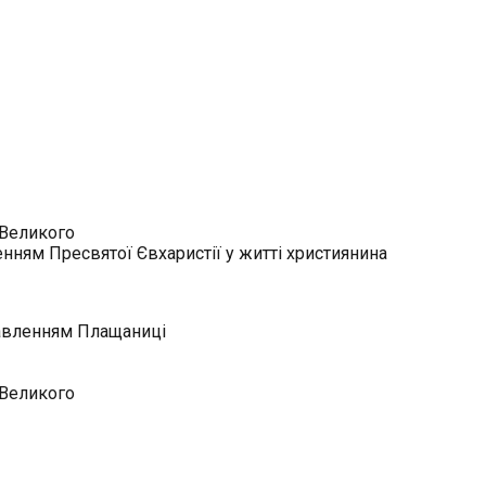
 Великого
енням Пресвятої Євхаристії у житті християнина
ставленням Плащаниці
 Великого