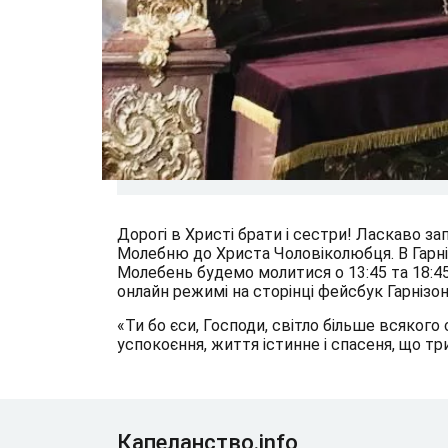
Дорогі в Христі брати і сестри! Ласкаво 
Молебню до Христа Чоловіколюбця. В Гарні
Молебень будемо молитися о 13:45 та 18:45.
онлайн режимі на сторінці фейсбук Гарнізо
«Ти бо єси, Господи, світло більше всякого 
успокоєння, життя істинне і спасеня, що трив
Капеланство.info