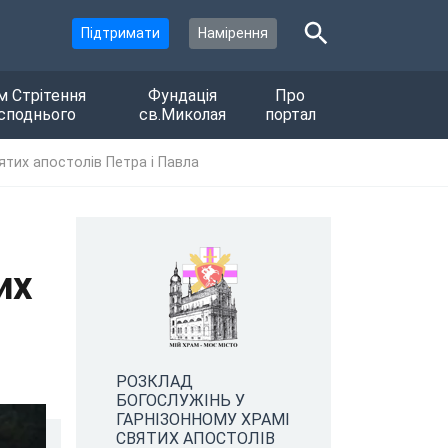
Підтримати
Намірення
м Стрітення
Фундація
Про
споднього
св.Миколая
портал
тих апостолів Петра і Павла
их
РОЗКЛАД
БОГОСЛУЖІНЬ У
ГАРНІЗОННОМУ ХРАМІ
СВЯТИХ АПОСТОЛІВ