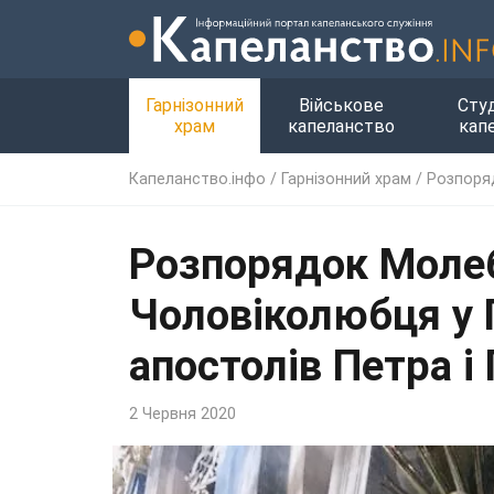
Гарнізонний
Військове
Сту
храм
капеланство
кап
Капеланство.інфо
/
Гарнізонний храм
/
Розпоряд
Розпорядок Молеб
Чоловіколюбця у 
апостолів Петра і
2 Червня 2020