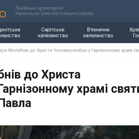
Львівська архиєпархія
Українська Греко-Католицька Церква
дентське
Сирітське
В’язничне
Хра
еланство
капеланство
капеланство
Го
ок Молебнів до Христа Чоловіколюбця у Гарнізонному храмі свя
нів до Христа
Гарнізонному храмі свят
 Павла