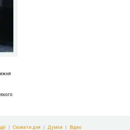
тижня
в
сякого
дії
Сюжети дня
Думки
Відео