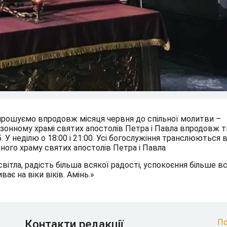
запрошуємо впродовж місяця червня до спільної молитви –
зонному храмі святих апостолів Петра і Павла впродовж 
 У неділю о 18:00 і 21:00. Усі богослужіння транслюються 
нного храму святих апостолів Петра і Павла
світла, радість більша всякої радості, успокоєння більше в
ає на віки віків. Амінь.»
Контакти редакції
По