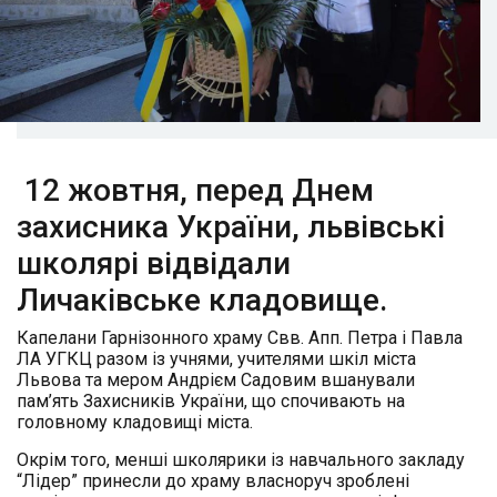
12 жовтня, перед Днем
захисника України, львівські
школярі відвідали
Личаківське кладовище.
Капелани Гарнізонного храму Свв. Апп. Петра і Павла
ЛА УГКЦ разом із учнями, учителями шкіл міста
Львова та мером Андрієм Садовим вшанували
пам’ять Захисників України, що спочивають на
головному кладовищі міста.
Окрім того, менші школярики із навчального закладу
“Лідер” принесли до храму власноруч зроблені