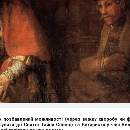
х позбавлений можливості (через важку хворобу чи ф
упити до Святої Тайни Сповіді та Євхаристії у часі Ве