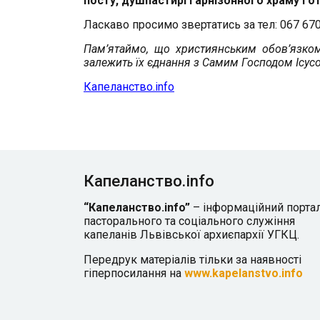
посту, душпастирі Гарнізонного храму гот
Ласкаво просимо звертатись за тел: 067 670 0
Пам’ятаймо, що християнським обов’язком
залежить їх єднання з Самим Господом Ісус
Капеланство.info
Капеланство.info
“Капеланство.info”
– інформаційний порта
пасторального та соціального служіння
капеланів Львівської архиєпархії УГКЦ.
Передрук матеріалів тільки за наявності
гіперпосилання на
www.kapelanstvo.info