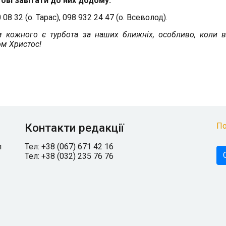
ові завітати до них додому.
8 32 (о. Тарас), 098 932 24 47 (о. Всеволод).
 кожного є турбота за наших ближніх, особливо, коли в
ом Христос!
Контакти редакції
По
л
Тел: +38 (067) 671 42 16
Тел: +38 (032) 235 76 76