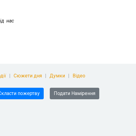
ід нас
дії
Сюжети дня
Думки
Відео
Скласти пожертву
Подати Намірення