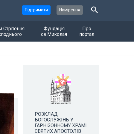
Підтримати
Намірення
м Стрітення
Фундація
Про
споднього
св.Миколая
портал
РОЗКЛАД
БОГОСЛУЖІНЬ У
ГАРНІЗОННОМУ ХРАМІ
СВЯТИХ АПОСТОЛІВ