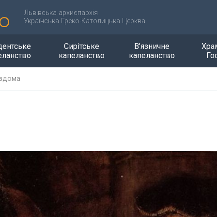
Львівська архиєпархія
Українська Греко-Католицька Церква
дентське
Сирітське
В’язничне
Хра
еланство
капеланство
капеланство
Го
 вдома