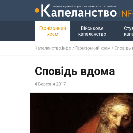
Гарнізонний
Військове
Сту
храм
капеланство
кап
Капеланство.інфо
/
Гарнізонний храм
/
Сповідь
Сповідь вдома
4 Березня 2017