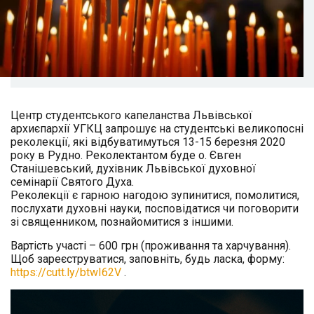
Центр студентського капеланства Львівської
архиєпархії УГКЦ запрошує на студентські великопосні
реколекції, які відбуватимуться 13-15 березня 2020
року в Рудно. Реколектантом буде о. Євген
Станішевський, духівник Львівської духовної
семінарії Святого Духа.
Реколекції є гарною нагодою зупинитися, помолитися,
послухати духовні науки, посповідатися чи поговорити
зі священником, познайомитися з іншими.
Вартість участі – 600 грн (проживання та харчування).
Щоб зареєструватися, заповніть, будь ласка, форму:
https://cutt.ly/btwI62V
.