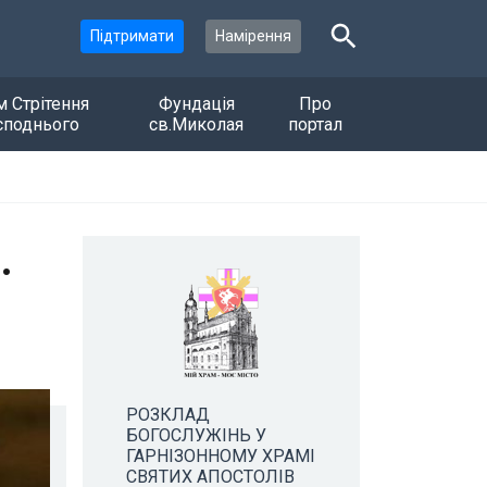
Підтримати
Намірення
м Стрітення
Фундація
Про
споднього
св.Миколая
портал
.
РОЗКЛАД
БОГОСЛУЖІНЬ У
ГАРНІЗОННОМУ ХРАМІ
СВЯТИХ АПОСТОЛІВ