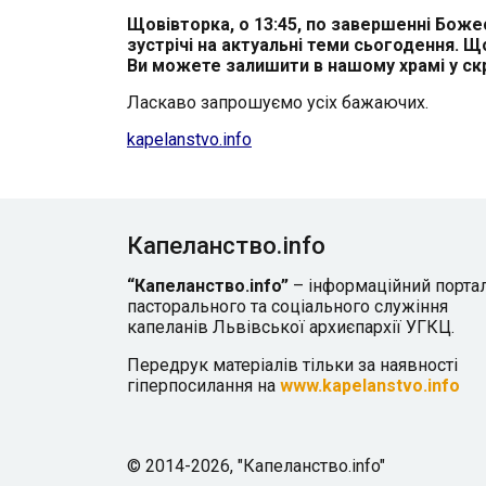
Щовівторка, о 13:45, по завершенні Божес
зустрічі на актуальні теми сьогодення. Що
Ви можете залишити в нашому храмі у скр
Ласкаво запрошуємо усіх бажаючих.
kapelanstvo.info
Капеланство.info
“Капеланство.info”
– інформаційний порта
пасторального та соціального служіння
капеланів Львівської архиєпархії УГКЦ.
Передрук матеріалів тільки за наявності
гіперпосилання на
www.kapelanstvo.info
© 2014-2026, "Капеланство.info"