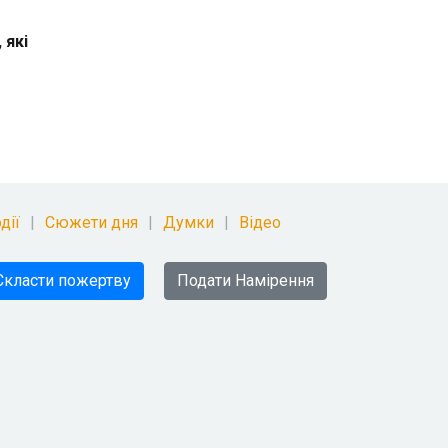
 які
дії
Сюжети дня
Думки
Відео
Скласти пожертву
Подати Намірення