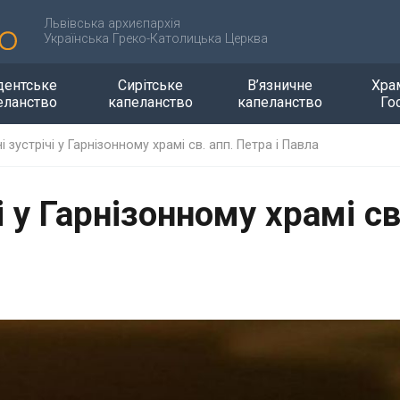
Львівська архиєпархія
Українська Греко-Католицька Церква
дентське
Сирітське
В’язничне
Хра
еланство
капеланство
капеланство
Го
 зустрічі у Гарнізонному храмі св. апп. Петра і Павла
і у Гарнізонному храмі св