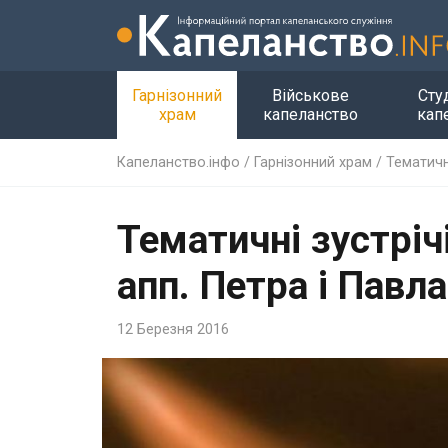
Гарнізонний
Військове
Сту
храм
капеланство
кап
Капеланство.інфо
/
Гарнізонний храм
/
Тематичні
Тематичні зустріч
апп. Петра і Павла
12 Березня 2016