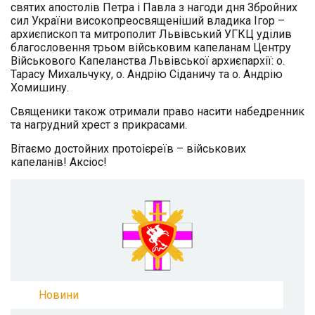
святих апостолів Петра і Павла з нагоди дня Збройних
сил України високопреосвященіший владика Ігор –
архиєпископ та митрополит Львівський УГКЦ уділив
благословення трьом військовим капеланам Центру
Військового Капеланства Львівської архиєпархії: о.
Тарасу Михальчуку, о. Андрію Сіданичу та о. Андрію
Хомишину.
Священики також отримали право насити набедренник
та нагрудний хрест з прикрасами.
Вітаємо достойних протоієреїв – військових
капеланів! Аксіос!
Новини