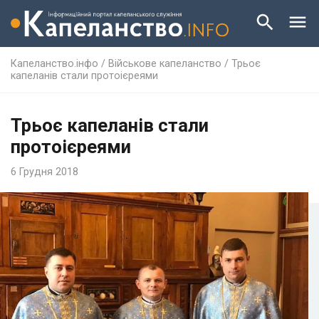
Капеланство.інфо
/
Військове капеланство
/
Трьоє
капеланів стали протоієреями
Трьоє капеланів стали
протоієреями
6 Грудня 2018