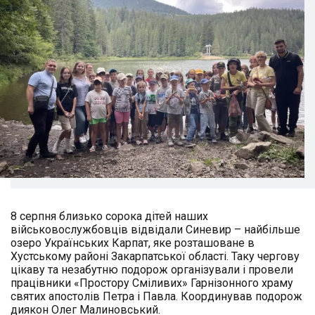
8 серпня близько сорока дітей наших
військовослужбовців відвідали Синевир – найбільше
озеро Українських Карпат, яке розташоване в
Хустському районі Закарпатської області. Таку чергову
цікаву та незабутню подорож організували і провели
працівники «Простору Сміливих» Гарнізонного храму
святих апостолів Петра і Павла. Координував подорож
диякон Олег Малиновський.