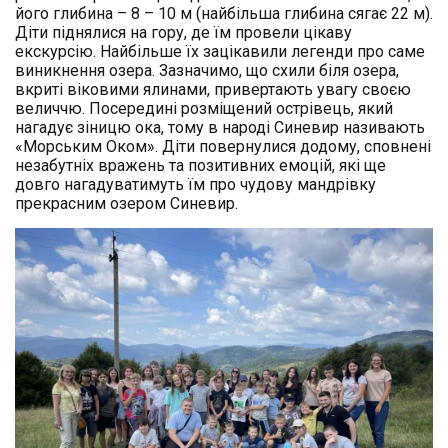
його глибина – 8 – 10 м (найбільша глибина сягає 22 м).
Діти піднялися на гору, де їм провели цікаву
екскурсію. Найбільше їх зацікавили легенди про саме
виникнення озера. Зазначимо, що схили біля озера,
вкриті віковими ялинами, привертають увагу своєю
величчю. Посередині розміщений острівець, який
нагадує зіницю ока, тому в народі Синевир називають
«Морським Оком». Діти повернулися додому, сповнені
незабутніх вражень та позитивних емоцій, які ще
довго нагадуватимуть їм про чудову мандрівку
прекрасним озером Синевир.