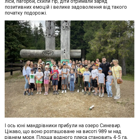
ліси, пагорби, схили гір, діти отримали заряд
позитивних емоцій і велике задоволення від такого
початку подорожі.
І ось юні мандрівники прибули на озеро Синевир.
Цікаво, що воно розташоване на висоті 989 м над
рівнем моря. Площа водного плеса становить 4-5 га,