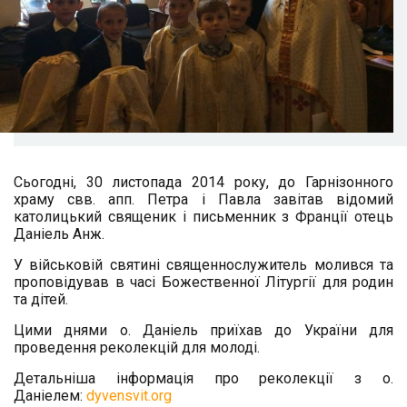
Сьогодні, 30 листопада 2014 року, до Гарнізонного
храму свв. апп. Петра і Павла завітав відомий
католицький священик і письменник з Франції отець
Даніель Анж.
У військовій святині священнослужитель молився та
проповідував в часі Божественної Літургії для родин
та дітей.
Цими днями о. Даніель приїхав до України для
проведення реколекцій для молоді.
Детальніша інформація про реколекції з о.
Даніелем:
dyvensvit.org