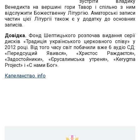
зустріти владику
Венедикта на вершині гори Тавор і спільно з ним
відслужити Божественну Літургію. Аматорські записи
частин цієї Літургії також є у дод
атку до основних
записів.
Довідка.
Фонд Шептицького розпочав видання серії
дисків «Традиція українського церковного співу» у
2012 році. Від того часу світ побачили вже 6 аудіо СД:
«Передсущий Явився», «Христос Раждаєтся»,
«Задостойники», «Єрусалимська утреня», «Kerygma
Project» і «С нами Бог».
Капеланство. info