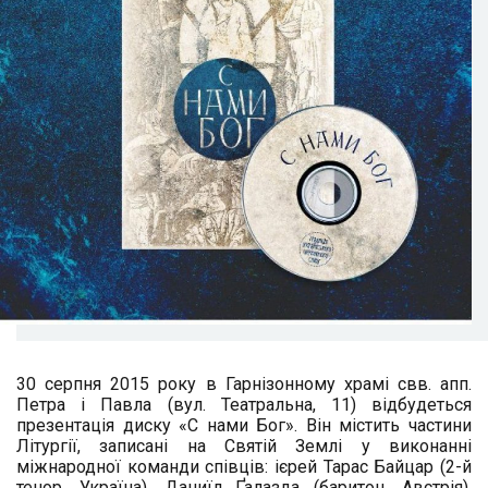
30 серпня 2015 року в Гарнізонному храмі свв. апп.
Петра і Павла (вул. Театральна, 11) відбудеться
презентація диску «С нами Бог». Він містить частини
Літургії, записані на Святій Землі у виконанні
міжнародної команди співців: ієрей Тарас Байцар (2-й
тенор, Україна), Даниїл Ґалазда (баритон, Австрія),