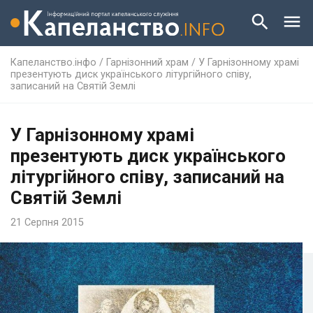
Капеланство.інфо
/
Гарнізонний храм
/
У Гарнізонному храмі
презентують диск українського літургійного співу,
записаний на Святій Землі
У Гарнізонному храмі
презентують диск українського
літургійного співу, записаний на
Святій Землі
21 Серпня 2015