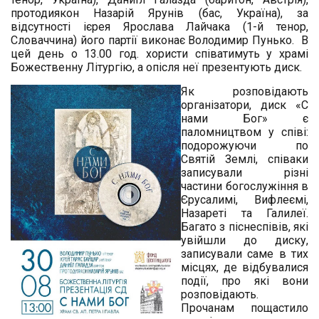
протодиякон Назарій Ярунів (бас, Україна), за
відсутності ієрея Ярослава Лайчака (1-й тенор,
Словаччина) його партії виконає Володимир Пунько. В
цей день о 13.00 год. хористи співатимуть у храмі
Божественну Літургію, а опісля неї презентують диск.
Як розповідають
організатори, диск «С
нами Бог» є
паломництвом у співі:
подорожуючи по
Святій Землі, співаки
записували різні
частини богослужіння в
Єрусалимі, Вифлеємі,
Назареті та Галилеї.
Багато з піснеспівів, які
увійшли до диску,
записували саме в тих
місцях, де відбувалися
події, про які вони
розповідають.
Прочанам пощастило