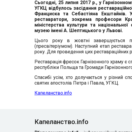
Сьогод
ні, 25 липня 2017 р., у Гарнізонно
УГКЦ відбулось засідання реставраційної
Франциска та Себастіяна Екштайнів. У
реставратори, зокрема професори Кра
міністерства культури та національно
музею імені А. Шептицького у Львові.
Цього року в жовтні завершується п
(пресвітеріумом). Наступний етап реставра
року. Для проведення цих реставраційних р
Реставрація фресок Гарнізонного храму є с
республіки Польща та Громади Гарнізонного
Спасибі усім, хто долучається у різний с
святих апостолів Петра і Павла, УГКЦ.
Капеланство.info
Капеланство.info