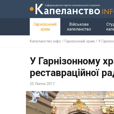
Гарнізонний
Військове
Сту
храм
капеланство
кап
Капеланство.інфо
/
Гарнізонний храм
/
У Гарніз
У Гарнізонному хр
реставраційної р
25 Липня 2017