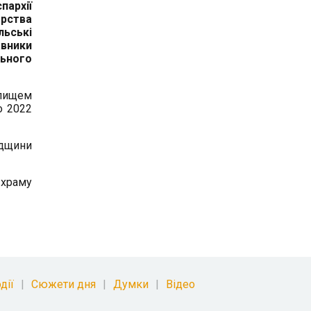
пархії
орства
льські
вники
льного
лищем
о 2022
адщини
 храму
дії
Сюжети дня
Думки
Відео