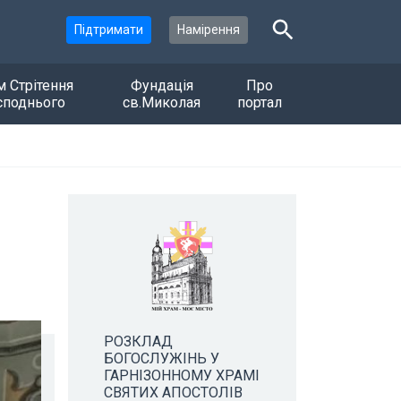
Підтримати
Намірення
м Стрітення
Фундація
Про
споднього
св.Миколая
портал
РОЗКЛАД
БОГОСЛУЖІНЬ У
ГАРНІЗОННОМУ ХРАМІ
СВЯТИХ АПОСТОЛІВ