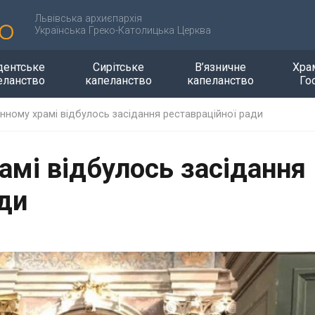
Львівська архиєпархія
Українська Греко-Католицька Церква
дентське
Сирітське
В’язничне
Хра
еланство
капеланство
капеланство
Го
онному храмі відбулось засідання реставраційної ради
амі відбулось засідання
ади