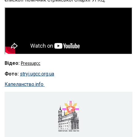
Відео:
P
ressugcc
Фото:
stryi.ugcc.org.ua
Капеланство.info