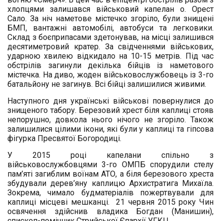
хлопцями залишався військовий капелан о. Орест
Сало. За ніч наметове містечко згоріло, були знищені
БМП, вантажні автомобілі, автобуси та легковики.
Склад з боєприпасами здетонував, на місці залишився
десятиметровий кратер. За свідченнями військових,
ударною хвилею відкидало на 10-15 метрів. Під час
обстрілів загинули декілька бійців із наметового
містечка. На диво, жоден військовослужбовець із 3-го
батальйону не загинув. Всі бійці залишилися живими.
Наступного дня українські військові повернулися до
знищеного табору. Березовий хрест біля каплиці стояв
непорушно, довкола нього нічого не згоріло. Також
залишилися цілими ікони, які були у каплиці та гіпсова
фігурка Пресвятої Богородиці.
У 2015 році капелани спільно з
військовослужбовцями 3-го ОМПБ спорудили стелу
пам’яті загиблим воїнам АТО, а біля березового хреста
збудували дерев’яну каплицю Архистратига Михаїла.
Зокрема, чимало будматеріалів пожертвували для
каплиці місцеві мешканці. 21 червня 2015 року Чин
освячення здійснив владика Богдан (Манишин),
єпископ-помічник Стрийської Єпархії УГКЦ.