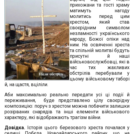
прихожани та гості храму
матимуть нагоду
молитись перед цим
хрестом, який став
своєрідним символом
незламності українського
народу, Божої опіки над
ним. На освяченні хреста
та спільній молитві будуть
присутні й наші
військовослужбовці, які в
час тих жахливих
обстрілів перебували у
цьому військовому таборі
й, на щастя, вціліли.
Аби максимально реально передати усі ці події й
переживання, буде представлено цілу своєрідну
композицію: поруч з хрестом можна побачити залишки
розірваних снарядів та інші елементи військового
характеру, які відображають трагізм війни.
Довідка.
Історія цього березового хреста почалася у
селищі Побєда, Новоайдарського району, що на