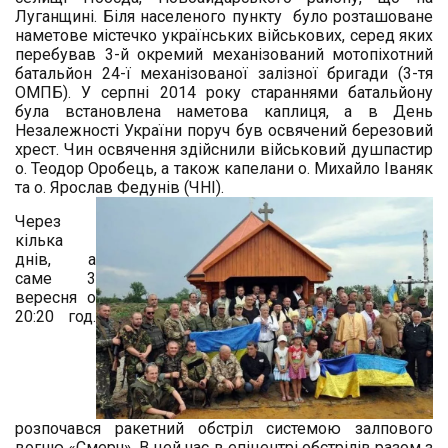
Луганщині. Біля населеного пункту було розташоване
наметове містечко українських військових, серед яких
перебував 3-й окремий механізований мотопіхотний
батальйон 24-ї механізованої залізної бригади (3-тя
ОМПБ). У серпні 2014 року стараннями батальйону
була встановлена наметова каплиця, а в День
Незалежності України поруч був освячений березовий
хрест. Чин освячення здійснили військовий душпастир
о. Теодор Оробець, а також капелани о. Михайло Іваняк
та о. Ярослав Федунів (ЧНІ).
Через
кілька
днів, а
саме 3
вересня о
20:20 год.
розпочався ракетний обстріл системою залпового
вогню «Смерч». В цей час в епіцентрі обстрілів разом з