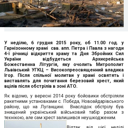
У неділю, 6 грудня 2015 року, об 11.00 год. у
Гарнізонному храмі свв. апп. Петра і Павла з нагоди
4-ї річниці відкриття храму та Дня Збройних Сил
України відбудеться Архиєрейська
Божественна
Літургія,
яку очолить Митрополит
Львівський УГКЦ – Високопреосвященний владика
Ігор. Після спільної молитви у храмі освятять і
виставлять для почитання березовий хрест, який
вцілів після обстрілів в зоні АТО.
Як відомо,
у вересні 2014 року бойовики обстріляли
ракетними установками с. Побєда, Новоайдарівського
району, що на Луганщині.
Внаслідок обстрілу був
знищений український військовий табір разом з
технікою, але сам хрест залишився неушкодженим.
Відтак, від цієї неділі