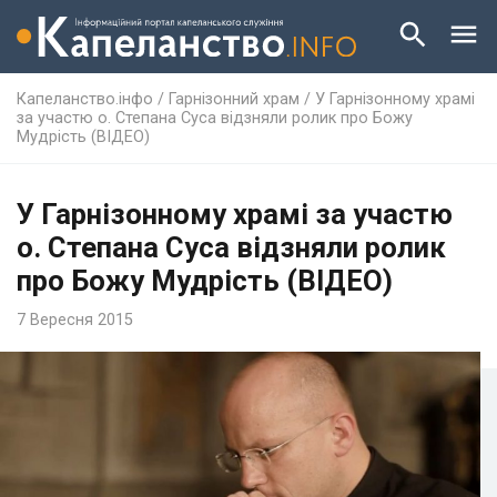
Капеланство.інфо
/
Гарнізонний храм
/
У Гарнізонному храмі
за участю о. Степана Суса відзняли ролик про Божу
Мудрість (ВІДЕО)
У Гарнізонному храмі за участю
о. Степана Суса відзняли ролик
про Божу Мудрість (ВІДЕО)
7 Вересня 2015