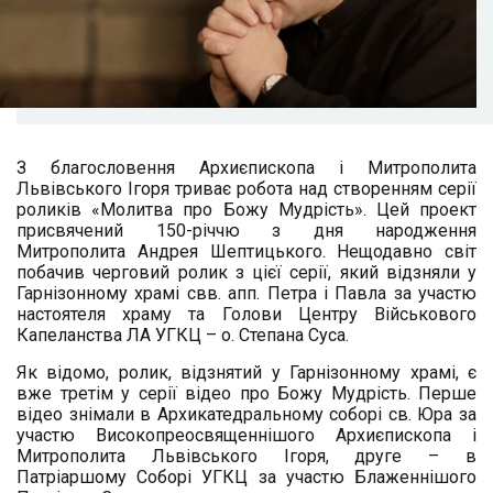
З благословення Архиєпископа і Митрополита
Львівського Ігоря триває робота над створенням серії
роликів «Молитва про Божу Мудрість». Цей проект
присвячений 150-річчю з дня народження
Митрополита Андрея Шептицького.
Нещодавно світ
побачив черговий ролик з цієї серії, який відзняли у
Гарнізонному храмі свв. апп. Петра і Павла за участю
настоятеля храму та Голови
Центру Військового
Капеланства ЛА УГКЦ – о. Степана Суса.
Як відомо, ролик, відзнятий у Гарнізонному храмі, є
вже третім у серії відео про Божу Мудрість. Перше
відео знімали в Архикатедральному соборі св. Юра за
участю Високопреосвященнішого Архиєпископа і
Митрополита Львівського Ігоря, друге – в
Патріаршому Соборі УГКЦ за участю Блаженнішого