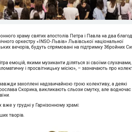
онного храму святих апостолів Петра і Павла на два благод
ічного оркестру «INSO-Львів» Львівської національної
тецьких вечорів, будуть спрямовані на підтримку Збройних С
тра емоцій, якими музиканти діляться зі своїми слухачами,
ломатичну і просвітницьку місію», – зазначають про колек
 завжди захоплені надзвичайною грою колективу, а деякі
рослава Скорика, викликають сльози смутку, але водночас 
аїни.
 вже у грудні у Гарнізонному храмі:
ших творів.