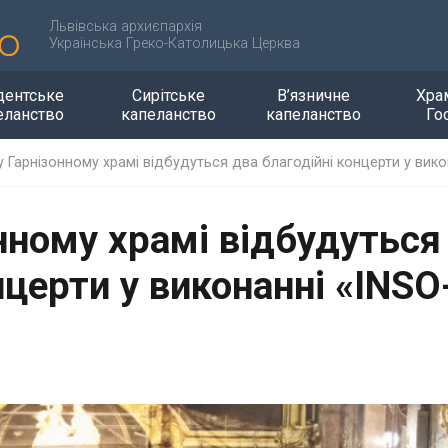
Львівська архиєпархія
Українська Греко-Католицька Церква
дентське
Сирітське
В’язничне
Хра
еланство
капеланство
капеланство
Го
 у Гарнізонному храмі відбудуться два благодійні концерти у вико
онному храмі відбудуться
нцерти у виконанні «INSO