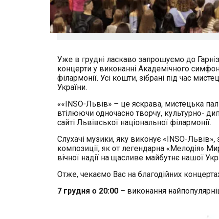
Уже в грудні ласкаво запрошуємо до Гарніз
концерти у виконанні Академічного симфон
філармонії. Усі кошти, зібрані під час мис
України.
««INSO-Львів» – це яскрава, мистецька палі
втілюючи одночасно творчу, культурно- дип
сайті Львівської національної філармонії.
Слухачі музики, яку виконує «INSO-Львів»,
композиції, як от легендарна «Мелодія» Ми
вічної надії на щасливе майбутнє нашої Укр
Отже, чекаємо Вас на благодійних концертах
7 грудня о 20:00
– виконання найпопулярні