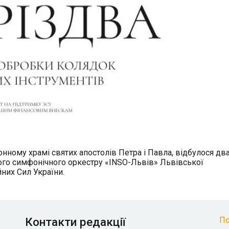
зонному храмі святих апостолів Петра і Павла, відбулося дв
ного симфонічного оркестру «INSO-Львів» Львівської
них Сил України.
Контакти редакції
По