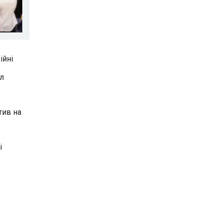
ійні
ил
тив на
і