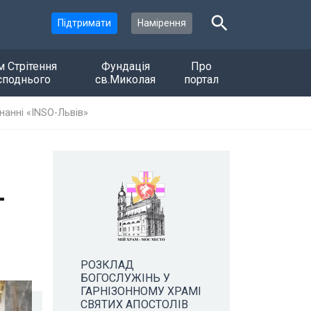
Підтримати
Намірення
м Стрітення
Фундація
Про
споднього
св.Миколая
портал
нанні «INSO-Львів»
-
РОЗКЛАД
БОГОСЛУЖІНЬ У
ГАРНІЗОННОМУ ХРАМІ
СВЯТИХ АПОСТОЛІВ