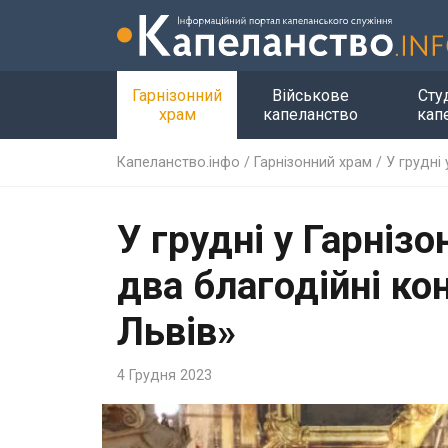
Гарнізонний
Військове
Сту
храм
капеланство
кап
Капеланство.інфо
/
Гарнізонний храм
/
У грудні
У грудні у Гарніз
два благодійні ко
Львів»
4 Грудня 2023