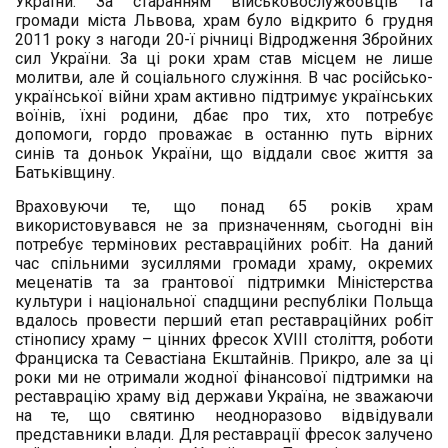
України. За старанням військовослужбовців та
громади міста Львова, храм було відкрито 6 грудня
2011 року з нагоди 20-ї річниці Відродження Збройних
сил України. За ці роки храм став місцем не лише
молитви, але й соціального служіння. В час російсько-
української війни храм активно підтримує українських
воїнів, їхні родини, дбає про тих, хто потребує
допомоги, гордо проважає в останню путь вірних
синів та доньок України, що віддали своє життя за
Батьківщину.
Враховуючи те, що понад 65 років храм
використовувався не за призначенням, сьогодні він
потребує термінових реставраційних робіт. На даний
час спільними зусиллями громади храму, окремих
меценатів та за грантової підтримки Міністерства
культури і національної спадщини республіки Польща
вдалось провести перший етап реставраційних робіт
стінопису храму – цінних фресок XVIII століття, роботи
Франциска та Севастіана Екштайнів. Прикро, але за ці
роки ми не отримали жодної фінансової підтримки на
реставрацію храму від держави Україна, не зважаючи
на те, що святиню неодноразово відвідували
представники влади. Для реставрації фресок залучено