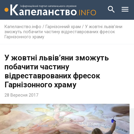
Капеланство.інфо
/
Гарнізонний храм
/
У жовтні львів’яни
зможуть побачити частину відреставрованих фресок
Гарнізонного храму
У жовтні львів’яни зможуть
побачити частину
відреставрованих фресок
Гарнізонного храму
28 Вересня 2017