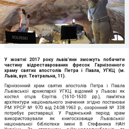
У жовтні 2017 року львів’яни зможуть побачити
частину відреставрованих фресок Гарнізонного
храму святих апостолів Петра і Павла, УГКЦ (м.
Львів, вул. Театральна, 11).
Гарнізонний храм святих апостолів Петра і Павла
Львівської архиєпархії УГКЦ відомий у Львові як
костел отців Єзуїтів (1610-1630 рр.), пам’ятка
архітектури національного значення згідно постанови
РМ УРСР № 970 від 24.08.1963 р., охоронний № 338
потребує реставрації. У Радянський період храм
використовували як книгосховище Львівської
національної бібліотеки імені В. Стефаника НАН