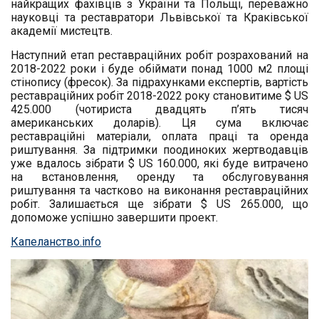
найкращих фахівців з України та Польщі, переважно
науковці та реставратори Львівської та Краківської
академії мистецтв.
Наступний етап реставраційних робіт розрахований на
2018-2022 роки і буде обіймати понад 1000 м2 площі
стінопису (фресок). За підрахунками експертів, вартість
реставраційних робіт 2018-2022 року становитиме $ US
425.000 (чотириста двадцять п’ять тисяч
американських доларів). Ця сума включає
реставраційні матеріали, оплата праці та оренда
риштування. За підтримки поодиноких жертводавців
уже вдалось зібрати $ US 160.000, які буде витрачено
на встановлення, оренду та обслуговування
риштування та частково на виконання реставраційних
робіт. Залишається ще зібрати $ US 265.000, що
допоможе успішно завершити проект.
Капеланство.info