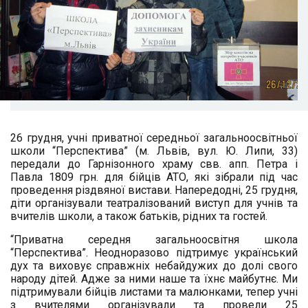
26 грудня, учні приватної середньої загальноосвітньої
школи “Перспектива” (м. Львів, вул. Ю. Липи, 33)
передали до Гарнізонного храму свв. апп. Петра і
Павла 1809 грн. для бійців АТО, які зібрали під час
проведення різдвяної вистави. Напередодні, 25 грудня,
діти організували театралізований виступ для учнів та
вчителів школи, а також батьків, рідних та гостей.
“Приватна середня загальноосвітня школа
“Перспектива”. Неодноразово підтримує український
дух та виховує справжніх небайдужих до долі свого
народу дітей. Адже за ними наше та їхнє майбутнє. Ми
підтримували бійців листами та малюнками, тепер учні
з вчителями організували та провели 25