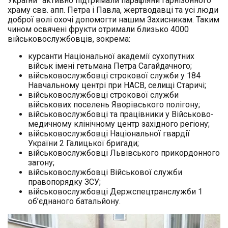
України” активно підтримали парафіяни Гарнізонного
храму свв. апп. Петра і Павла, жертводавці та усі люди
доброї волі охочі допомогти нашим Захисникам. Таким
чином освячені фрукти отримали близько 4000
військовослужбовців, зокрема:
курсанти Національної академії сухопутних
військ імені гетьмана Петра Сагайдачного;
військовослужбовці строкової служби у 184
Навчальному центрі при НАСВ, селищі Старичі;
військовослужбовці строкової служби
військових поселень Яворівського полігону;
військовослужбовці та працівники у Військово-
медичному клінічному центр західного регіону;
військовослужбовці Національної гвардії
України 2 Галицької бригади;
військовослужбовці Львівського прикордонного
загону;
військовослужбовці Військової служби
правопорядку ЗСУ;
військовослужбовці Держспецтранслужби 1
об’єднаного батальйону.