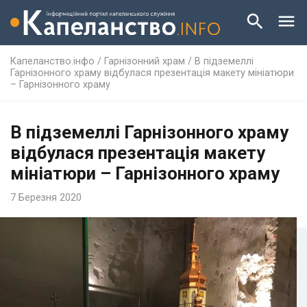
Капеланство.інфо
/
Гарнізонний храм
/
В підземеллі
Гарнізонного храму відбулася презентація макету мініатюри
– Гарнізонного храму
В підземеллі Гарнізонного храму
відбулася презентація макету
мініатюри – Гарнізонного храму
7 Березня 2020