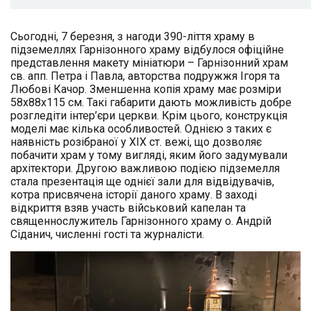
Сьогодні, 7 березня, з нагоди 390-ліття храму в
підземеллях Гарнізонного храму відбулося офіційне
представлення макету мініатюри – Гарнізонний храм
св. апп. Петра і Павла, авторства подружжя Ігоря та
Любові Качор. Зменшенна копія храму має розміри
58х88х115 см. Такі габарити дають можливість добре
розгледіти інтер’єри церкви. Крім цього, конструкція
моделі має кілька особливостей. Однією з таких є
наявність розібраної у XIX ст. вежі, що дозволяє
побачити храм у тому вигляді, яким його задумували
архітектори. Другою важливою подією підземелля
стала презентація ще однієї зали для відвідувачів,
котра присвячена історії даного храму. В заході
відкриття взяв участь військовий капелан та
священнослужитель Гарнізонного храму о. Андрій
Сіданич, численні гості та журналісти.