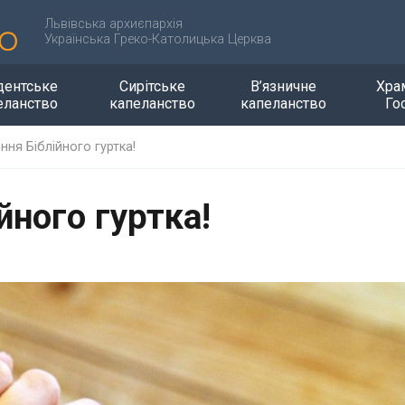
Львівська архиєпархія
Українська Греко-Католицька Церква
дентське
Сирітське
В’язничне
Хра
еланство
капеланство
капеланство
Го
ння Біблійного гуртка!
йного гуртка!