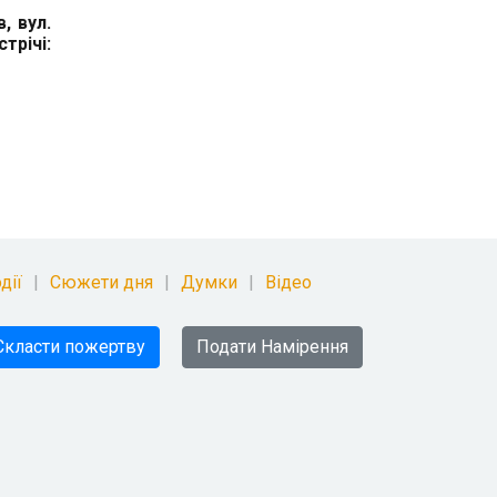
, вул.
трічі:
дії
Сюжети дня
Думки
Відео
Скласти пожертву
Подати Намірення