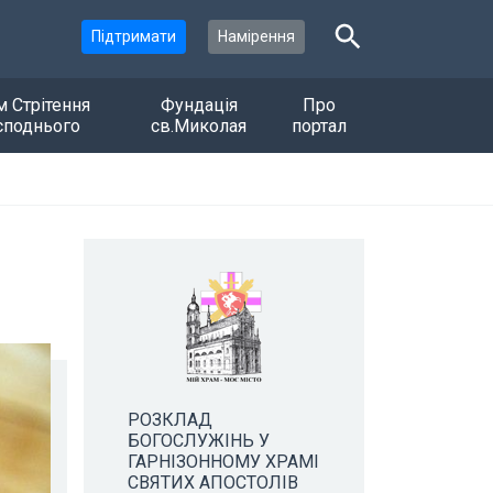
Підтримати
Намірення
м Стрітення
Фундація
Про
споднього
св.Миколая
портал
РОЗКЛАД
БОГОСЛУЖІНЬ У
ГАРНІЗОННОМУ ХРАМІ
СВЯТИХ АПОСТОЛІВ