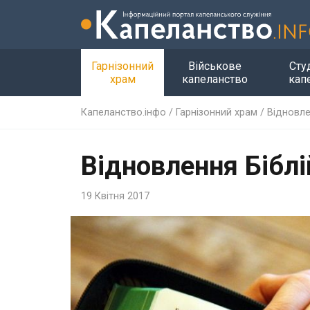
Гарнізонний
Військове
Сту
храм
капеланство
кап
Капеланство.інфо
/
Гарнізонний храм
/
Відновле
Відновлення Біблі
19 Квітня 2017