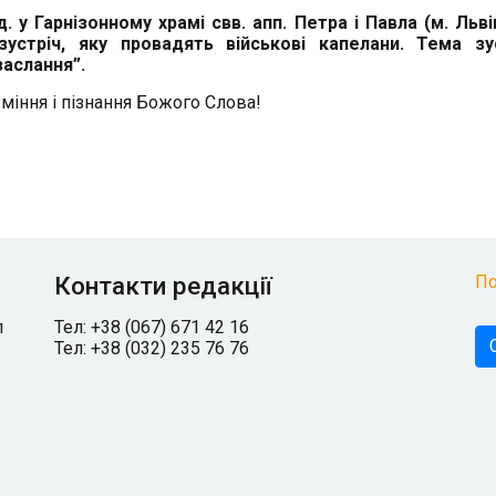
д. у Гарнізонному храмі свв. апп. Петра і Павла (м. Львів
зустріч, яку провадять військові капелани. Тема зус
заслання”.
міння і пізнання Божого Слова!
Контакти редакції
По
л
Тел: +38 (067) 671 42 16
Тел: +38 (032) 235 76 76