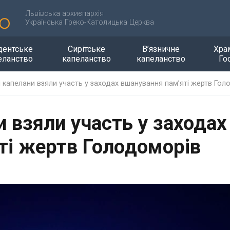
Львівська архиєпархія
Українська Греко-Католицька Церква
дентське
Сирітське
В’язничне
Хра
еланство
капеланство
капеланство
Го
і капелани взяли участь у заходах вшанування пам’яті жертв Гол
и взяли участь у заходах
ті жертв Голодоморів