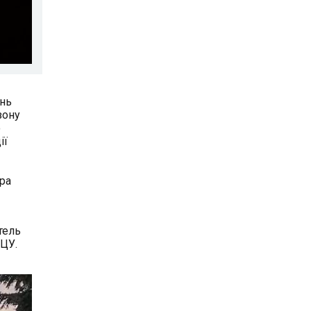
ень
зону
о
ії
ра
тель
ПЦУ.