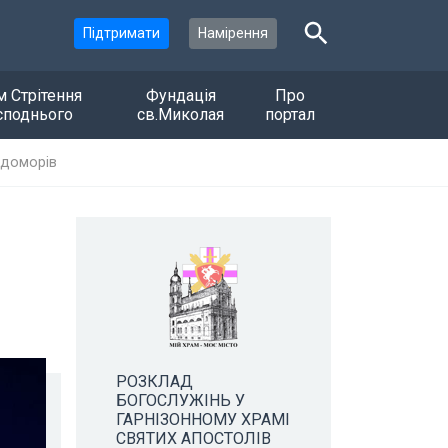
Підтримати
Намірення
м Стрітення
Фундація
Про
споднього
св.Миколая
портал
одоморів
РОЗКЛАД
БОГОСЛУЖІНЬ У
ГАРНІЗОННОМУ ХРАМІ
СВЯТИХ АПОСТОЛІВ