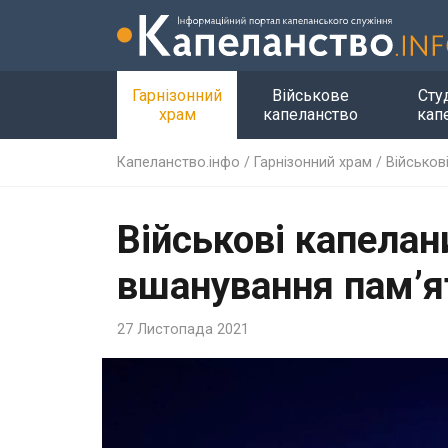
Гарнізонний
Військове
Сту
храм
капеланство
кап
Капеланство.інфо
/
Гарнізонний храм
/
Військов
Військові капелан
вшанування пам’я
27 Листопада 2021