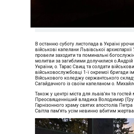
В останню суботу листопада в Україні уроч
військові капелани Львівської архиєпархі
провели заходити та поминальні богослужі
молитви за загиблими долучилися о.Андрій С
України, о. Тарас Свищ та солдати військови
військовослужбовці 1-ї окремої бригади і
Військового коледжу сержантського складу 
Сагайдачного із своїм капеланом о. Михай
Також у центрі міста для львів’ян та гостей
Преосвященніший владика Володимир (Груца
Гарнізонного храму святих апостолів Петра
Світла пам’ять усім невинно вбитим жертвам