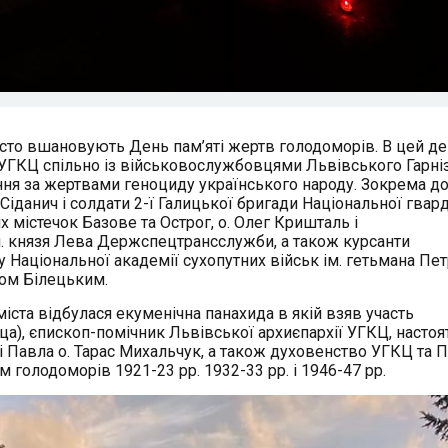
исто вшановують День пам’яті жертв голодоморів. В цей д
ї УГКЦ спільно із військовослужбовцями Львівського Гарні
ння за жертвами геноциду українського народу. Зокрема д
іданич і солдати 2-ї Галицької бригади Національної гвард
х містечок Базове та Острог, о. Олег Кришталь і
м. князя Лева Держспецтрансслужби, а також курсанти
Національної академії сухопутних військ ім. гетьмана Пет
лом Білецьким.
 міста відбулася екуменічна панахида в якій взяв участь
), єпископ-помічник Львівської архиєпархії УГКЦ, настоя
 і Павла о. Тарас Михальчук, а також духовенство УГКЦ та 
 голодоморів 1921-23 рр. 1932-33 рр. і 1946-47 рр.