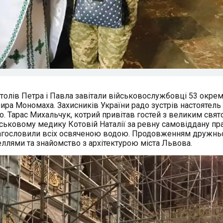
столів Петра і Павла завітали військовослужбовці 53 окрем
ира Мономаха. Захисників України радо зустрів настоятель
о. Тарас Михальчук, котрий привітав гостей з великим свя
йськовому медику Котовій Наталії за ревну самовіддану п
благословили всіх освяченою водою. Продовженням дружнь
еллями та знайомство з архітектурою міста Львова.