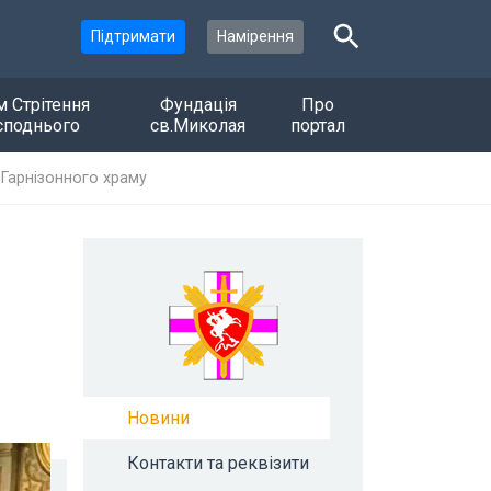
Підтримати
Намірення
м Стрітення
Фундація
Про
споднього
св.Миколая
портал
 Гарнізонного храму
Новини
Контакти та реквізити