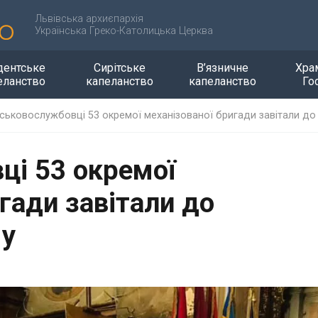
Львівська архиєпархія
Українська Греко-Католицька Церква
дентське
Сирітське
В’язничне
Хра
еланство
капеланство
капеланство
Го
йськовослужбовці 53 окремої механізованої бригади завітали до
ці 53 окремої
гади завітали до
му