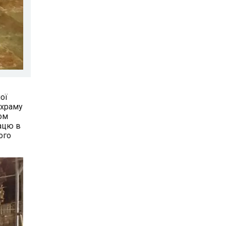
ої
 храму
том
рацю в
ого