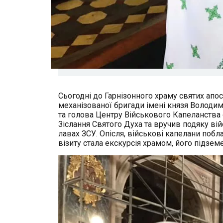
Сьогодні до Гарнізонного храму святих апо
механізованої бригади імені князя Володим
та голова Центру Військового Капеланства 
Зіслання Святого Духа та вручив подяку ві
лавах ЗСУ. Опісля, військові капелани по
візиту стала екскурсія храмом, його підзем