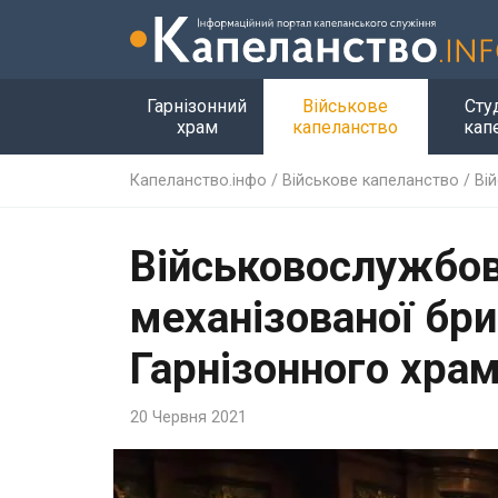
Гарнізонний
Військове
Сту
храм
капеланство
кап
Капеланство.інфо
/
Військове капеланство
/
Ві
Військовослужбов
механізованої бри
Гарнізонного хра
20 Червня 2021