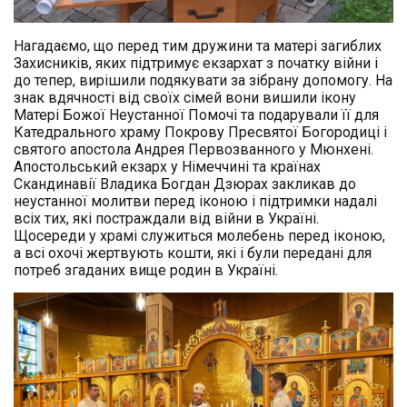
Нагадаємо, що перед тим дружини та матері загиблих
Захисників, яких підтримує екзархат з початку війни і
до тепер, вирішили подякувати за зібрану допомогу. На
знак вдячності від своїх сімей вони вишили ікону
Матері Божої Неустанної Помочі та подарували її для
Катедрального храму Покрову Пресвятої Богородиці і
святого апостола Андрeя Первозванного у Мюнхені.
Апостольський екзарх у Німеччині та країнах
Скандинавії Владика Богдан Дзюрах закликав до
неустанної молитви перед іконою і підтримки надалі
всіх тих, які постраждали від війни в Україні.
Щосереди у храмі служиться молебень перед іконою,
а всі охочі жертвують кошти, які і були передані для
потреб згаданих вище родин в Україні.