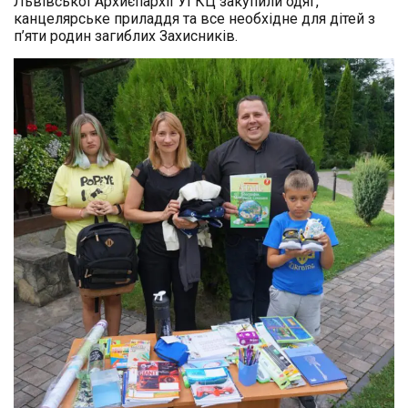
Львівської Архиєпархії УГКЦ закупили одяг,
канцелярське приладдя та все необхідне для дітей з
п’яти родин загиблих Захисників.