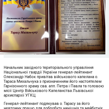
Начальник західного територіального управління
Національної гвардії України генерал-лейтинант
Олександр Набок привітав військового капелана о.
Тараса Михальчука з призначенням його настоятелем
Гарнізонного храму свв. апп. Петра і Павла та головою
місії Центр Військового Капеланства Львівської
архиєпархії УГКЦ.
Генерал-лейтинант подякував о. Тарасу за його
невтомну працю для добробуту нинішніх та майбутніх