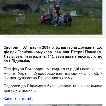
Сьогодні, 07 травня 2017 р. Б., вівтарна дружина, що
діє при Гарнізонному храмі свв. апп. Петра і Павла (м.
Львів, вул. Театральна, 11), завітала на екскурсію до
смт Підкамінь.
Біля фігури Богородиці молодь та їх рідні молились за
мир в Україні. Супроводжував вівтарників о. Юрій
Цюпка, душпастир Гарнізонного храму.
Подорож до Підкаменя була цікавою та пізнавальною
для усіх учасників.
Капеланство.info