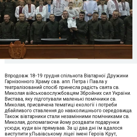
Впродовж 18-19 грудня спільнота Вівтарної Дружини
Гарнізонного Храму свв. апп. Петра і Павла у
театралізований спосіб принесла радість свята св.
Миколая військовослужбовцям Збройних сил України.
Вистава, яку підготували маленькі помічники св.
Миколая, присвячена тематиці екології і потреби
дбайливого ставлення до навколишнього середовища.
Також вівтарники стали незамінними помічниками св.
Миколая, допомагаючи йому роздвати подарунки
усюди, куди він прямував. За ці два дні їм вдалося
виступити уЛьвівському ліцеї імені Героїв Крут,