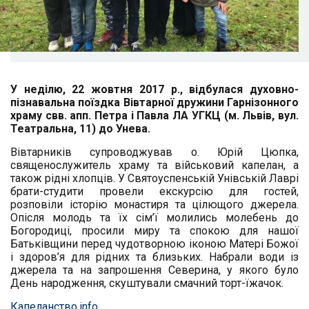
У неділю, 22 жовтня 2017 р., відбулася духовно-
пізнавальна поїздка Вівтарної дружини Гарнізонного
храму свв. апп. Петра і Павла ЛА УГКЦ (м. Львів, вул.
Театральна, 11) до Унева.
Вівтарників супроводжував о. Юрій Цюпка,
священослужитель храму та військовий капелан, а
також рідні хлопців. У Святоуспенській Унівській Лаврі
брати-студити провели екскурсію для гостей,
розповіли історію монастиря та цілющого джерела.
Опісля молодь та їх сім’ї молились молебень до
Богородиці, просили миру та спокою для нашої
Батьківщини перед чудотворною іконою Матері Божої
і здоров’я для рідних та близьких. Набрали води із
джерела та на запрошення Северина, у якого було
День народження, скуштували смачний торт-їжачок.
Капеланство.info