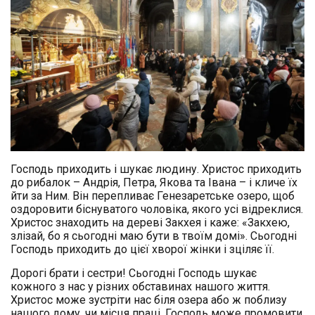
Господь приходить і шукає людину. Христос приходить
до рибалок – Андрія, Петра, Якова та Івана – і кличе їх
йти за Ним. Він перепливає Генезаретське озеро, щоб
оздоровити біснуватого чоловіка, якого усі відреклися.
Христос знаходить на дереві Закхея і каже: «Закхею,
злізай, бо я сьогодні маю бути в твоїм домі». Сьогодні
Господь приходить до цієї хворої жінки і зціляє її.
Дорогі брати і сестри! Сьогодні Господь шукає
кожного з нас у різних обставинах нашого життя.
Христос може зустріти нас біля озера або ж поблизу
нашого дому, чи місця праці. Господь може промовити