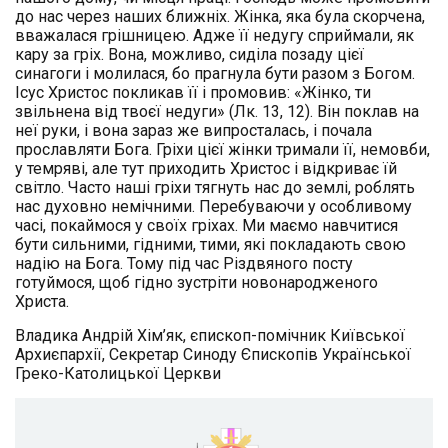
до нас через наших ближніх. Жінка, яка була скорчена,
вважалася грішницею. Адже її недугу сприймали, як
кару за гріх. Вона, можливо, сиділа позаду цієї
синагоги і молилася, бо прагнула бути разом з Богом.
Ісус Христос покликав її і промовив: «Жінко, ти
звільнена від твоєї недуги» (Лк. 13, 12). Він поклав на
неї руки, і вона зараз же випросталась, і почала
прославляти Бога. Гріхи цієї жінки тримали її, немовби,
у темряві, але тут приходить Христос і відкриває їй
світло. Часто наші гріхи тягнуть нас до землі, роблять
нас духовно немічними. Перебуваючи у особливому
часі, покаймося у своїх гріхах. Ми маємо навчитися
бути сильними, гідними, тими, які покладають свою
надію на Бога. Тому під час Різдвяного посту
готуймося, щоб гідно зустріти новонародженого
Христа.
Владика Андрій Хім’як, єпископ-помічник Київської
Архиєпархії, Секретар Синоду Єпископів Української
Греко-Католицької Церкви