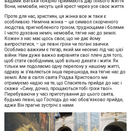
вадами. Батьки покірно приймають дар їхнього життя.
Вони, немовби, несуть цей хрест через усе своє життя.
Проте для нас, християн, ця жінка все ж таки є
особливою. Немічна жінка – це символ скорченого
людства, пригнобленого гріхом, труднощами і болями.
І часто духовна неміч, немовби, тягне нас до землі.
Кожен з нас має щось своє, що не дає йому
випростатися, – це певні гріхи чи погані звички.
Особливо важким є тягар, який ми несемо під час цієї
війни. Нам дуже важко вирівняти свої плечі для того,
щоб стати свобідними, щоб вільно дихати і жити. Як
тільки ми подолаємо одну перепону у нашому житті,
одразу ж з’являється інша перешкода, яка тягне нас до
землі. Але в світлі свята Різдва Христового ми
отримуємо надію на те, що Спаситель прийде до нас і
скаже: «Сину, дочко, прощаються тобі гріхи твої».
Перебуваючи у часі приготування до цього свята,
будьмо певні, що Господь до нас обов’язково прийде,
адже Він прагне зустрічі з нами.