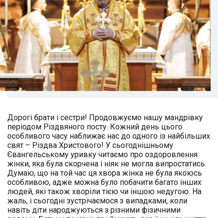
Дорогі брати і сестри! Продовжуємо нашу мандрівку
періодом Різдвяного посту. Кожний день цього
особливого часу наближає нас до одного із найбільших
свят – Різдва Христового! У сьогоднішньому
Євангельському уривку читаємо про оздоровлення
жінки, яка була скорчена і ніяк не могла випростатись.
Думаю, що на той час ця хвора жінка не була якоюсь
особливою, адже можна було побачити багато інших
людей, які також хворіли тією чи іншою недугою. На
жаль, і сьогодні зустрічаємося з випадками, коли
навіть діти народжуються з різними фізичними