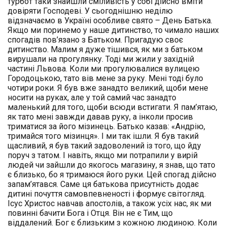
турбот таки знайшли сміливість у собі дійсно вміти
довіряти Господеві. У сьогоднішню неділю
відзначаємо в Україні особливе свято – День Батька.
Якщо ми поринемо у наше дитинство, то чимало наших
спогадів пов’язано з Батьком. Пригадую своє
дитинство. Малим я дуже тішився, як ми з батьком
вирушали на прогулянку. Тоді ми жили у західній
частині Львова. Коли ми прогулювалися вулицею
Городоцькою, тато вів мене за руку. Мені тоді було
чотири роки. Я був вже занадто великий, щоби мене
носити на руках, але у той самий час занадто
маленький для того, щоби всюди встигати. Я пам’ятаю,
як тато мені завжди давав руку, а інколи просив
триматися за його мізинець. Батько казав: «Андрію,
тримайся того мізинця». І ми так ішли. Я був такий
щасливий, я був такий задоволений із того, що йду
поруч з татом. І навіть, якщо ми потрапили у вирій
людей чи зайшли до якогось магазину, я знав, що тато
є близько, бо я тримаюся його руки. Цей спогад дійсно
запам’ятався. Саме ця батькова присутність додає
дитині почуття самовпевненості і формує світогляд.
Ісус Христос навчав апостолів, а також усіх нас, як ми
повинні бачити Бога і Отця. Він не є Тим, що
віддалений. Бог є близьким з кожною людиною. Коли