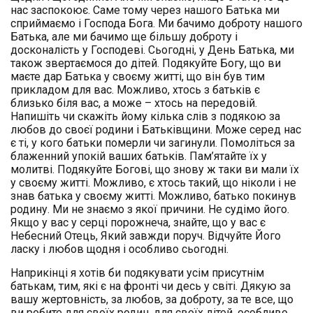
нас заспокоює. Саме тому через нашого Батька ми
сприймаємо і Господа Бога. Ми бачимо доброту нашого
Батька, але ми бачимо ще більшу доброту і
досконалість у Господеві. Сьогодні, у День Батька, ми
також звертаємося до дітей. Подякуйте Богу, що ви
маєте дар Батька у своєму житті, що він був тим
прикладом для вас. Можливо, хтось з батьків є
близько біля вас, а може – хтось на передовій.
Напишіть чи скажіть йому кілька слів з подякою за
любов до своєї родини і Батьківщини. Може серед нас
є ті, у кого батьки померли чи загинули. Помоліться за
блаженний упокій ваших батьків. Пам’ятайте їх у
молитві. Подякуйте Богові, що знову ж таки ви мали їх
у своєму житті. Можливо, є хтось такий, що ніколи і не
знав батька у своєму житті. Можливо, батько покинув
родину. Ми не знаємо з якої причини. Не судімо його.
Якщо у вас у серці порожнеча, знайте, що у вас є
Небесний Отець, Який завжди поруч. Відчуйте Його
ласку і любов щодня і особливо сьогодні.
Наприкінці я хотів би подякувати усім присутнім
батькам, тим, які є на фронті чи десь у світі. Дякую за
вашу жертовність, за любов, за доброту, за те все, що
ви робите для своїх родин, для своїх дітей, особливо