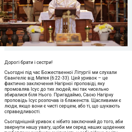
Дорогі брати і сестри!
Сьогодні під час Божественної Літургії ми слухали
Євангеліє від Матея (6:22-33). Цей уривок – це
фактично заключення Нагірної проповіді, яку
промовляв Ісус до тих людей, які так чисельно
збиралися біля Нього. Пригадаймо, Свою Нагірну
проповідь Ісус розпочав із блаженств. Щасливими є
люди, якщо вони є чисті серцем, або ті, що шукають
справедливості.
Сьогоднішній уривок є нібито заключний до того, аби
звернути нашу увагу, щоби ми серед наших щоденних