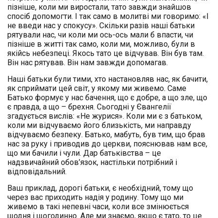
пізніше, коли ми виростали, тато завжди знайшов
спосіб допомогти. І так само в молитві ми говоримо: «І
не введи нас у спокусу». Скільки разів наші батьки
рятували нас, чи коли ми ось-ось мали б впасти, чи
пізніше в житті так само, коли ми, можливо, були в
якійсь небезпеці. Якось тато це відчував. Він був там.
Він нас рятував. Він нам завжди допомагав.
Наші батьки були тими, хто настановляв нас, як бачити,
як сприймати цей світ, у якому ми живемо. Саме
Батько формує у нас бачення, що є добре, а що зле, що
є правда, а що – брехня. Сьогодні у Євангелії
згадується вислів: «Не журися». Коли ми є з батьком,
коли ми відчуваємо його близькість, ми направду
відчуваємо безпеку. Батько, мабуть, був тим, що брав
нас за руку і приводив до церкви, пояснював нам все,
що ми бачили і чули. Дар батьківства – це
надзвичайний обов’язок, настільки потрібний і
відповідальний.
Ваш приклад, дорогі батьки, є необхідний, тому що
через вас приходить надія у родину. Тому що ми
живемо в такі непевні часи, коли все змінюється
щодня і щогодинно. Але ми знаємо, якщо є тато, то це