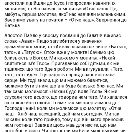
апостоли підійшли до Ісуса і попросили навчити їх
молитися, то Він навчає їх молитви «Отче наш». Це,
мабуть, перша молитва, якої нас навчили маленькими.
Звернімо увагу на початок – «Отче наш». Звернення до
Батька.
Апостол Павло у своєму посланні до Галатів вживає
слово «Авва». Якщо заглибитися у значення
арамейської мови, то «Авва» означає не лише «Батько,
тато», а «Татусю». Отож вже у молитві бачимо цю
близькість з Богом. Ми кажемо у молитві: «Нехай
святиться ім’я Твоє». Пригадаймо собі дітьми, як ми
тішилися, що тато йде з роботи. Ми вигукували: «Тато,
тато, тато, йде». І ця радість справді наповнювала
серце. Ми тоді знали, що ми можемо бавитися,
можемо бути з ним, що він буде близько біля нас. Ми
так само молимося: «Нехай буде воля Твоя». Як ми
слухали того всього, що говорив нам тато. Ми хапалися
за кожне його слово. І саме так ми звертаємося до
Господа і нині, коли ми молимося цю молитву: «Отче
наш… Хліб наш насущний, дай нам сьогодні». Ми так
чекали, коли тато прийде, тому що він часто приносив
нам гостинці. Завжди щось мав для нас те, що нам
потрібно у житті. Чи тоді, коли ми були маленькими, чи