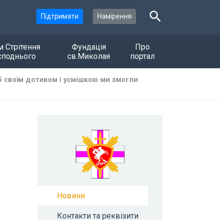
Підтримати
Намірення
м Стрітення
Фундація
Про
споднього
св.Миколая
портал
б своїм дотиком і усмішкою ми змогли
Новини
Контакти та реквізити