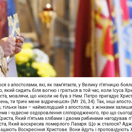
я з апостолами, які, як пам’ятаєте, у Велику п’ятницю боял
, який сидить біля вогню і гріється в той час, коли Ісуса Хр
ста, мовлячи, що ніколи не був з Ним. Петро пригадує Хрис
ень, ти тричі мене відречешся» (Мт. 26, 34). Так, інші апост
о, тільки Іван – наймолодший з апостолів, з жінками залиш
крема і чудесне оздоровлення сліпородженого, про що сьогод
 Христа, Який п’ятьма хлібами і двома рибинами нагодував п
иста, Який воскресив померлого Лазаря. Що ж сталося? Адж
віщають Воскресіння Христове. Вони йдуть і проповідують 