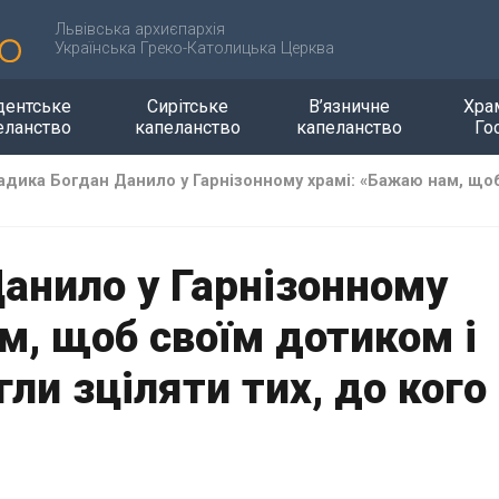
Львівська архиєпархія
Українська Греко-Католицька Церква
дентське
Сирітське
В’язничне
Хра
еланство
капеланство
капеланство
Го
адика Богдан Данило у Гарнізонному храмі: «Бажаю нам, що
анило у Гарнізонному
м, щоб своїм дотиком і
ли зціляти тих, до кого