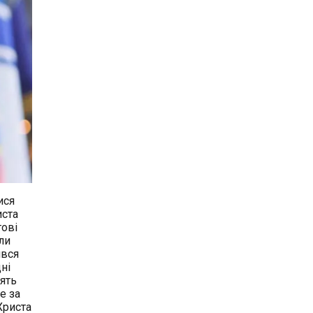
ися
иста
тові
оли
ився
ні
’ять
е за
Христа