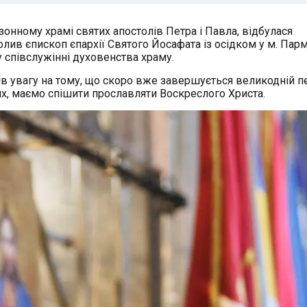
ізонному храмі святих апостолів Петра і Павла, відбулася
олив єпископ єпархії Святого Йосафата із осідком у м. Пар
 співслужінні духовенства храму.
в увагу на тому, що скоро вже завершується великодній пе
вих, маємо спішити прославляти Воскреслого Христа.