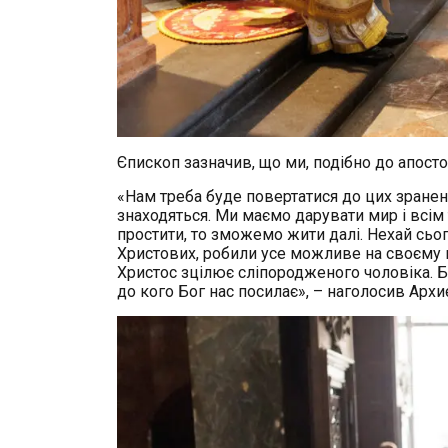
Єпископ зазначив, що ми, подібно до апост
«Нам треба буде повертатися до цих зранен
знаходяться. Ми маємо дарувати мир і всім
простити, то зможемо жити далі. Нехай сьог
Христових, робили усе можливе на своєму м
Христос зцілює сліпородженого чоловіка. 
до кого Бог нас посилає», – наголосив Архи