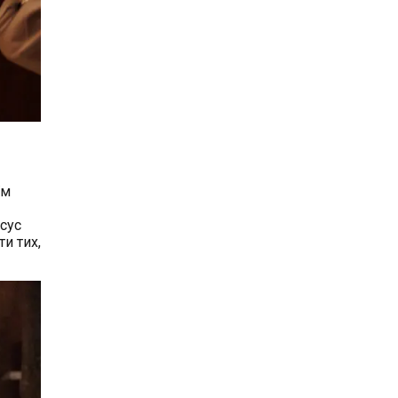
їм
Ісус
и тих,