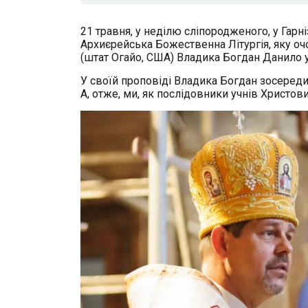
21 травня, у неділю сліпородженого, у Гарн
Архиєрейська Божественна Літургія, яку оч
(штат Огайо, США) Владика Богдан Данило у
У своїй проповіді Владика Богдан зосереди
А, отже, ми, як послідовники учнів Христо