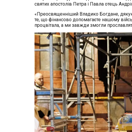
святих апостолів Петра і Павла отець Андрі
«Преосвященніший Владико Богдане, дякую
те, що фінансово допомагаєте нашому війсь
процвітала, а ми завжди змогли прославлят