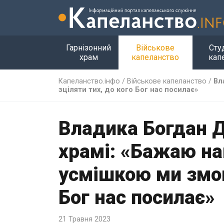
Гарнізонний
Військове
Сту
храм
капеланство
кап
Капеланство.інфо
/
Військове капеланство
/
Вл
зціляти тих, до кого Бог нас посилає»
Владика Богдан Д
храмі: «Бажаю на
усмішкою ми змог
Бог нас посилає»
21 Травня 2023