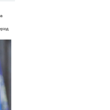
ма
ріод.