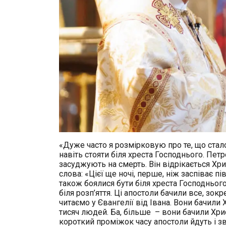
«Дуже часто я розмірковую про те, що сталос
навіть стояти біля хреста Господнього. Петро
засуджують на смерть. Він відрікається Хри
слова: «Цієї ще ночі, перше, ніж заспіває пів
також боялися бути біля хреста Господньог
біля розп’яття. Ці апостоли бачили все, зо
читаємо у Євангелії від Івана. Вони бачили
тисяч людей. Ба, більше – вони бачили Хр
короткий проміжок часу апостоли йдуть і з