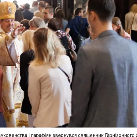
 духовенства і парафіян звернувся священник Гарнізонного