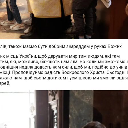
олів, також маємо бути добрим знаряддям у руках Божих.
их місць України, щоб дарувати мир тим людям, які там
 тим, які, можливо, бажають нам зла. Бо коли ми зможемо 
однішня неділя додасть нам сили, щоб ми, подібно до учнів
ісці. Проповідуймо радість Воскреслого Христа. Сьогодні 
Бажаю нам, щоб своїм дотиком і усмішкою ми змогли зцілят
єрей.