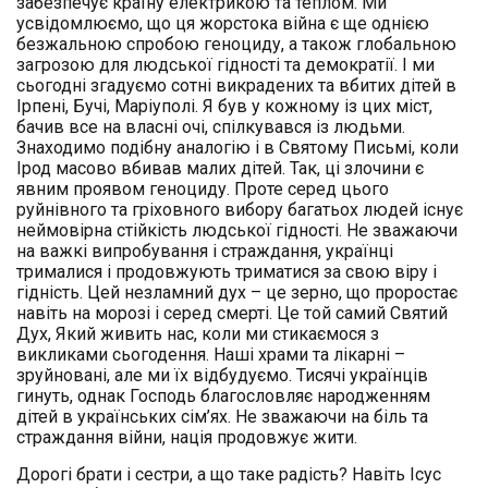
забезпечує країну електрикою та теплом. Ми
усвідомлюємо, що ця жорстока війна є ще однією
безжальною спробою геноциду, а також глобальною
загрозою для людської гідності та демократії. І ми
сьогодні згадуємо сотні викрадених та вбитих дітей в
Ірпені, Бучі, Маріуполі. Я був у кожному із цих міст,
бачив все на власні очі, спілкувався із людьми.
Знаходимо подібну аналогію і в Святому Письмі, коли
Ірод масово вбивав малих дітей. Так, ці злочини є
явним проявом геноциду. Проте серед цього
руйнівного та гріховного вибору багатьох людей існує
неймовірна стійкість людської гідності. Не зважаючи
на важкі випробування і страждання, українці
трималися і продовжують триматися за свою віру і
гідність. Цей незламний дух – це зерно, що проростає
навіть на морозі і серед смерті. Це той самий Святий
Дух, Який живить нас, коли ми стикаємося з
викликами сьогодення. Наші храми та лікарні –
зруйновані, але ми їх відбудуємо. Тисячі українців
гинуть, однак Господь благословляє народженням
дітей в українських сім’ях. Не зважаючи на біль та
страждання війни, нація продовжує жити.
Дорогі брати і сестри, а що таке радість? Навіть Ісус