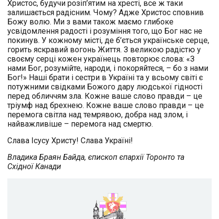
Христос, будучи розіп’ятим на хресті, все ж таки
залишається радісним. Чому? Адже Христос сповнив
Божу волю. Ми з вами також маємо глибоке
усвідомлення радості і розуміння того, що Бог нас не
покинув. У кожному місті, де б’ється українське серце,
горить яскравий вогонь Життя. З великою радістю у
своєму серці кожен українець повторює слова: «З
нами Бог, розумійте, народи, і покоряйтеся, – бо з нами
Бог!» Наші брати і сестри в Україні та у всьому світі є
потужними свідками Божого дару людської гідності
перед обличчям зла. Кожне ваше слово правди – це
тріумф над брехнею. Кожне ваше слово правди – це
перемога світла над темрявою, добра над злом, і
найважливіше – перемога над смертю.
Слава Ісусу Христу! Слава Україні!
Владика Браян Байда, єпископ єпархії Торонто та
Східної Канади