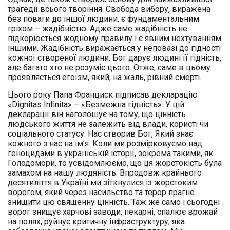
трагедії всього творіння. Свобода вибору, виражена
без поваги до іншої людини, є фундаментальним
гріхом – жадібністю. Адже саме жадібність не
підкорюється жодному правилу і є явним нехтуванням
іншими. Жадібність виражається у неповазі до гідності
кожної створеної людини. Бог дарує людині її гідність,
але багато хто не розуміє цього. Отже, саме в цьому
проявляється егоїзм, який, на жаль, рівний смерті.
Цього року Папа Франциск підписав декларацію
«Dignitas Infinita» – «Безмежна гідність». У цій
декларації він наголошує на тому, що цінність
людського життя не залежить від влади, користі чи
соціального статусу. Нас створив Бог, Який знає
кожного з нас на ім’я. Коли ми розмірковуємо над
геноцидами в українській історії, зокрема такими, як
Голодомори, то усвідомлюємо, що ця жорстокість була
замахом на нашу людяність. Впродовж крайнього
десятиліття в Україні ми зіткнулися із жорстоким
ворогом, який через насильство та терор прагне
знищити цю священну цінність. Таж же само і сьогодні
ворог знищує харчові заводи, пекарні, спалює врожай
на полях, руйнує критичну інфраструктуру, яка