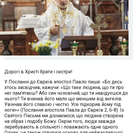
Дорогі в Христі брати і сестри!
У Посланні до Євреїв апостол Павло пише: «Бо десь
хтось засвідчив, кажучи: «Що таке людина, що ти про
неї пам’ятаєш? Або син чоловічий, що ти навідуєшся до
нього? Ти вчинив його мало що меншим від ангелів.
Увінчав його славою і честю. Усе підкорив йому під
ноги»» (Послання апостола Павла до Євреїв 2, 6-8). Із
Святого Письма ми дізнаємося, що людина створена
на образ і подобу Божу. Окрім того, люди завжди
перебувають в спільноті і поважають одне одного.
Однак, це також створює основу для найжахливішої