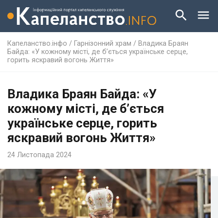
Капеланство.інфо
/
Гарнізонний храм
/
Владика Браян
Байда: «У кожному місті, де б’ється українське серце,
горить яскравий вогонь Життя»
Владика Браян Байда: «У
кожному місті, де б’ється
українське серце, горить
яскравий вогонь Життя»
24 Листопада 2024