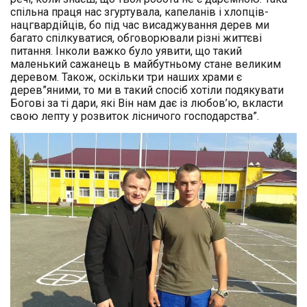
спільна праця нас згуртувала, капеланів і хлопців-
нацгвардійців, бо під час висаджування дерев ми
багато спілкуватися, обговорювали різні життєві
питання. Інколи важко було уявити, що такий
маленький сажанець в майбутньому стане великим
деревом. Також, оскільки три наших храми є
дерев”яними, то ми в такий спосіб хотіли подякувати
Богові за ті дари, які Він нам дає із любов’ю, вкласти
свою лепту у розвиток лісничого господарства”.