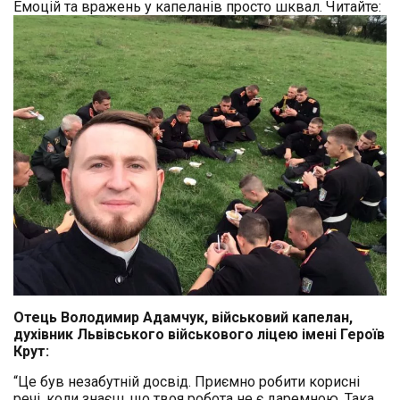
Емоцій та вражень у капеланів просто шквал. Читайте:
Отець Володимир Адамчук, військовий капелан,
духівник Львівського військового ліцею імені Героїв
Крут:
“Це був незабутній досвід. Приємно робити корисні
речі, коли знаєш, що твоя робота не є даремною. Така