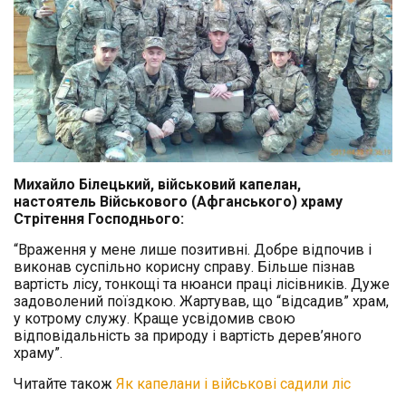
Михайло Білецький, військовий капелан,
настоятель Військового (Афганського) храму
Стрітення Господнього:
“Враження у мене лише позитивні. Добре відпочив і
виконав суспільно корисну справу. Більше пізнав
вартість лісу, тонкощі та нюанси праці лісівників. Дуже
задоволений поїздкою. Жартував, що “відсадив” храм,
у котрому служу. Краще усвідомив свою
відповідальність за природу і вартість дерев’яного
храму”.
Читайте також
Як капелани і військові садили ліс