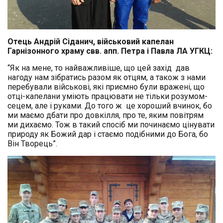
Отець Андрій Сіданич, військовий капелан
Гарнізонного храму свв. апп. Петра і Павла ЛА УГКЦ:
“Як на мене, то найважливіше, що цей захід дав
нагоду нам зібратись разом як отцям, а також з нами
перебували військові, які приємно були вражені, що
отці-капелани уміють працювати не тільки розумом-
сецем, але і руками. До того ж це хороший вчинок, бо
ми маємо дбати про довкілля, про те, яким повітрям
ми дихаємо. Тож в такий спосіб ми починаємо цінувати
природу як Божий дар і стаємо подібними до Бога, бо
Він Творець”.