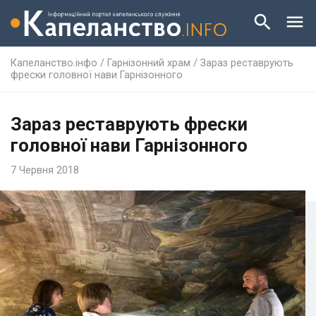
Капеланство.інфо
/
Гарнізонний храм
/
Зараз реставрують
фрески головної нави Гарнізонного
Зараз реставрують фрески
головної нави Гарнізонного
7 Червня 2018