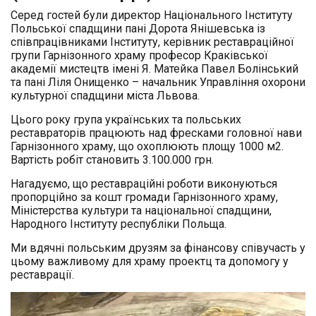
Серед гостей були директор Національного Інституту
Польської спадщини пані Дорота Янішевська із
співпрацівниками Інституту, керівник реставраційної
групи Гарнізонного храму професор Краківської
академії мистецтв імені Я. Матейка Павел Болінський
та пані Ліл
я Онищенко – начальник Управління охорони
культурної спадщини міста Львова.
Цього року група українських та польських
реставраторів працюють над фресками головної нави
Гарнізонного храму, що охоплюють площу 1000 м2.
Вартість робіт становить 3.100.000 грн.
Нагадуємо, що реставраційні роботи виконуються
пропорційно за кошт громади Гарнізонного храму,
Міністерства культури та національної спадщини,
Народного Інституту республіки Польща.
Ми вдячні польським друзям за фінансову співучасть у
цьому важливому для храму проектц та допомогу у
реставрації.