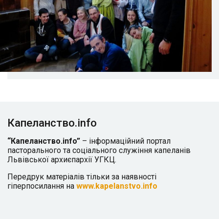
Капеланство.info
“Капеланство.info”
– інформаційний портал
пасторального та соціального служіння капеланів
Львівської архиєпархії УГКЦ.
Передрук матеріалів тільки за наявності
гіперпосилання на
www.kapelanstvo.info