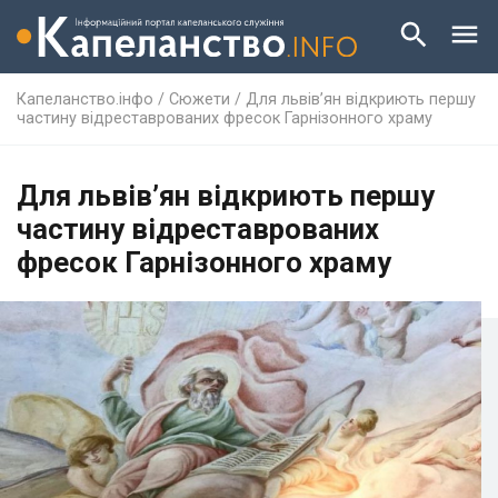
Капеланство.інфо
/
Сюжети
/
Для львів’ян відкриють першу
частину відреставрованих фресок Гарнізонного храму
Для львів’ян відкриють першу
частину відреставрованих
фресок Гарнізонного храму