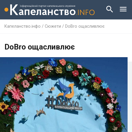
Капеланство.інфо
/
Сюжети
/
DoBro ощасливлює
DoBro ощасливлює