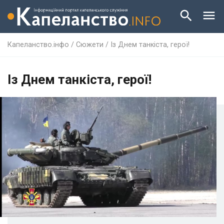
Капеланство.інфо
/
Сюжети
/
Із Днем танкіста, герої!
Із Днем танкіста, герої!