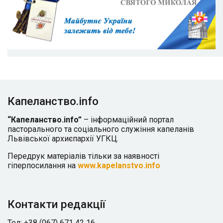
Капеланство.info
“Капеланство.info”
– інформаційний портал
пасторального та соціального служіння капеланів
Львівської архиєпархії УГКЦ.
Передрук матеріалів тільки за наявності
гіперпосилання на
www.kapelanstvo.info
Контакти редакції
Тел: +38 (067) 671 42 16