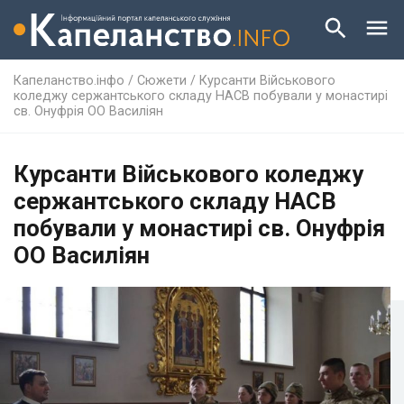
Капеланство.інфо
/
Сюжети
/
Курсанти Військового
коледжу сержантського складу НАСВ побували у монастирі
св. Онуфрія ОО Василіян
Курсанти Військового коледжу
сержантського складу НАСВ
побували у монастирі св. Онуфрія
ОО Василіян