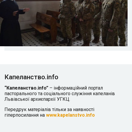
Капеланство.info
“Капеланство.info”
– інформаційний портал
пасторального та соціального служіння капеланів
Львівської архиєпархії УГКЦ.
Передрук матеріалів тільки за наявності
гіперпосилання на
www.kapelanstvo.info