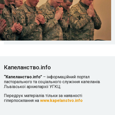
Капеланство.info
“Капеланство.info”
– інформаційний портал
пасторального та соціального служіння капеланів
Львівської архиєпархії УГКЦ.
Передрук матеріалів тільки за наявності
гіперпосилання на
www.kapelanstvo.info