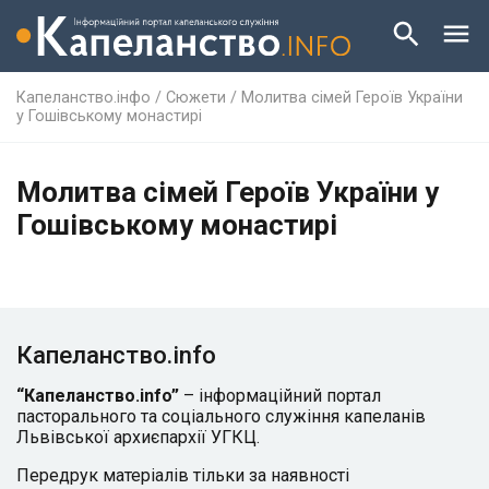
Капеланство.інфо
/
Сюжети
/
Молитва сімей Героїв України
у Гошівському монастирі
Молитва сімей Героїв України у
Гошівському монастирі
Капеланство.info
“Капеланство.info”
– інформаційний портал
пасторального та соціального служіння капеланів
Львівської архиєпархії УГКЦ.
Передрук матеріалів тільки за наявності