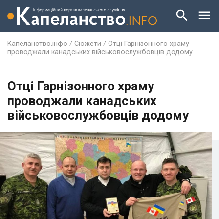
Капеланство.інфо
/
Сюжети
/
Отці Гарнізонного храму
проводжали канадських військовослужбовців додому
Отці Гарнізонного храму
проводжали канадських
військовослужбовців додому