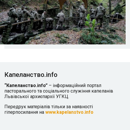
Капеланство.info
“Капеланство.info”
– інформаційний портал
пасторального та соціального служіння капеланів
Львівської архиєпархії УГКЦ.
Передрук матеріалів тільки за наявності
гіперпосилання на
www.kapelanstvo.info