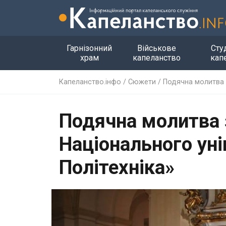
Гарнізонний
Військове
Сту
храм
капеланство
кап
Капеланство.інфо
/
Сюжети
/
Подячна молитва з
Подячна молитва 
Національного уні
Політехніка»