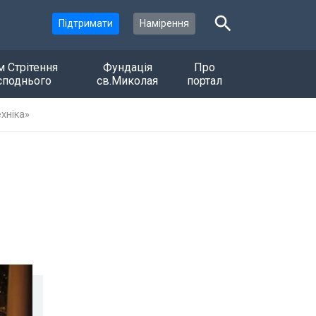
Підтримати
Намірення
м Стрітення
Фундація
Про
споднього
св.Миколая
портал
хніка»