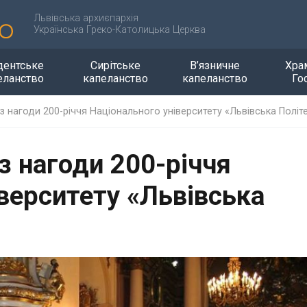
Львівська архиєпархія
Українська Греко-Католицька Церква
дентське
Сирітське
В’язничне
Хра
еланство
капеланство
капеланство
Го
 нагоди 200-річчя Національного університету «Львівська Політе
з нагоди 200-річчя
верситету «Львівська