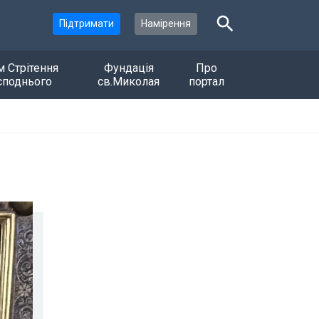
Підтримати
Намірення
м Стрітення
Фундація
Про
споднього
св.Миколая
портал