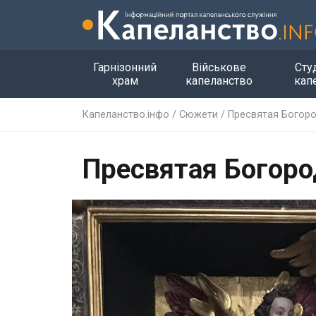
Гарнізонний
Військове
Сту
храм
капеланство
кап
Капеланство.інфо
/
Сюжети
/
Пресвятая Богоро
Пресвятая Богород