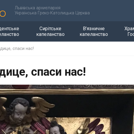
Львівська архиєпархія
Українська Греко-Католицька Церква
дентське
Сирітське
В’язничне
Хра
еланство
капеланство
капеланство
Го
дице, спаси нас!
ице, спаси нас!