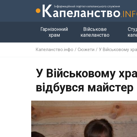
Гарнізонний
Військове
Сту
храм
капеланство
кап
Капеланство.інфо
/
Сюжети
/
У Військовому хра
У Військовому хра
відбувся майстер 