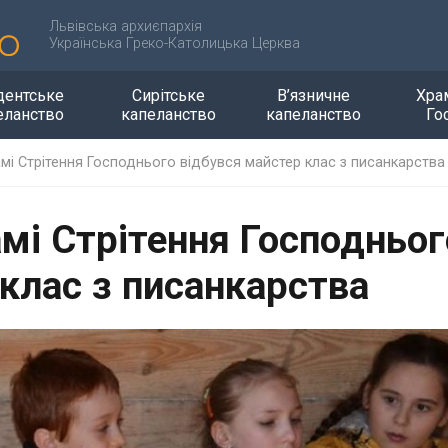
Львівська архиєпархія
Українська Греко-Католицька Церква
дентське
Сирітське
В’язничне
Хра
еланство
капеланство
капеланство
Го
мі Стрітення Господнього відбувся майстер клас з писанкарства
мі Стрітення Господньог
клас з писанкарства