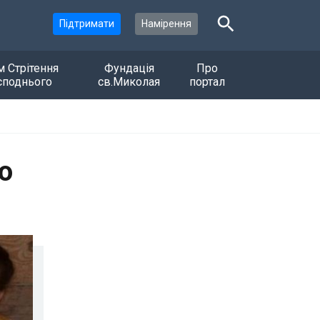
Підтримати
Намірення
м Стрітення
Фундація
Про
споднього
св.Миколая
портал
о