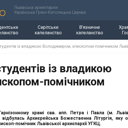
Львівська архиєпархія
Українська Греко-Католицька Церква
дентське
Сирітське
В’язничне
Хра
еланство
капеланство
капеланство
Го
 студентів із владикою Володимиром, єпископом-помічником Льв
студентів із владикою
ископом-помічником
арнізонному храмі свв. апп. Петра і Павла (м. Львів
 відбулась Архиєрейська Божественна Літургія, яку 
скоп-помічник Львівської архиєпархії УГКЦ.