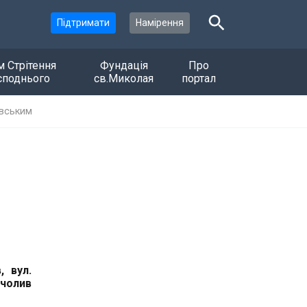
Підтримати
Намірення
м Стрітення
Фундація
Про
споднього
св.Миколая
портал
івським
, вул.
очолив