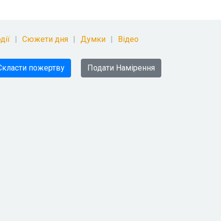
дії
Сюжети дня
Думки
Відео
Скласти пожертву
Подати Намірення