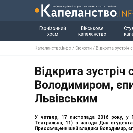
Гарнізонний
Військове
Сту
храм
капеланство
кап
Капеланство.інфо
/
Сюжети
/
Відкрита зустріч
Відкрита зустріч 
Володимиром, єп
Львівським
У четвер, 17 листопада 2016 року, у Г
Театральна, 11) з нагоди Дня студента
Преосвященніший владика Володимир, єпи